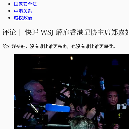
国家安全法
中港关系
威权政治
评论｜
快评 WSJ 解雇香港记协主席郑
给外媒祛魅，没有谁比谁更高尚，也没有谁比谁更卑微。