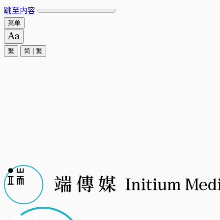
跳至内容
菜单
繁
简
|
繁