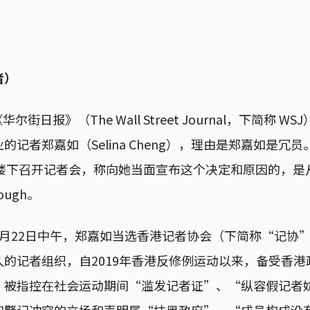
者）
华尔街日报》（The Wall Street Journal，下简称 
的记者郑嘉如（Selina Cheng），理由是郑嘉如是冗
室楼下召开记者会，称向她当面宣布这个决定和原因的，是
lough。
6月22日中午，郑嘉如当选香港记者协会（下简称“记协
的记者组织，自2019年香港反修例运动以来，备受香
，被指控在社会运动期间“滥发记者证”、“纵容假记者
和警记冲突的立场和声明属“抹黑政府”、“成员构成没