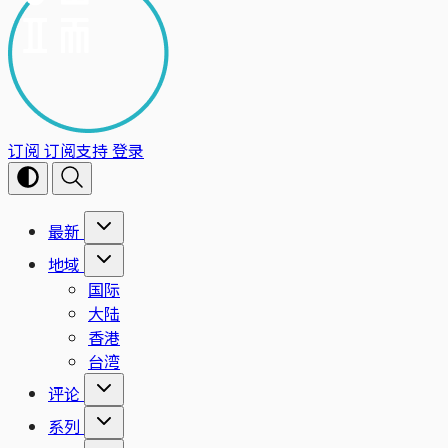
订阅
订阅支持
登录
最新
地域
国际
大陆
香港
台湾
评论
系列