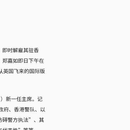
WSJ）即时解雇其驻香
员。郑嘉如即日下午在
从英国飞来的国际版
”）新一任主席。记
港政府、香港警队、以
妨碍警方执法”、其
有代表性”等等。