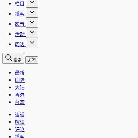
栏目
播客
影音
活动
周边
搜索
关闭
最新
国际
大陆
香港
台湾
速递
解读
评论
播客