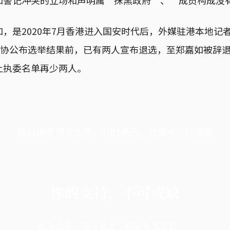
，是2020年7月香港进入国安时代后，外媒驻港本地记
日记协公布选举结果前，已有两人宣布退选，至郑嘉如被辞
上执委名单再少两人。
端11周年限定优惠，1周1美元，让思考保持清爽
你的支持，不可或缺
成为会员，阅读全文，领取专属权益