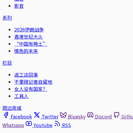
影音
系列
2026伊朗战争
香港世纪大火
“中国有稀土”
情色的未来
栏目
返工这回事
不重磅记者自留地
女人没有国家？
工具人
周边商城
Facebook
Twitter
Bluesky
Discord
Gith
Whatsapp
Youtube
RSS