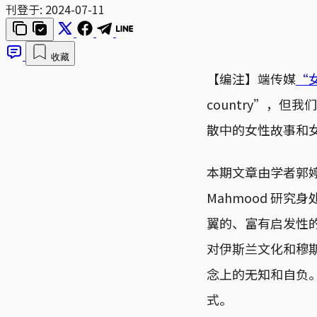
刊登于:
2024-07-11
收藏
【编注】端传媒
“
country”，
散中的女性故事和
本期文章由学者郭婷介
Mahmood 研
翼的、富有启发性
对伊斯兰文化和穆
念上的无知和自负
式。