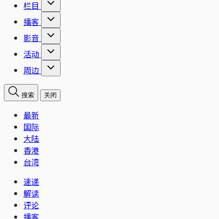
栏目
播客
影音
活动
周边
搜索
关闭
最新
国际
大陆
香港
台湾
速递
解读
评论
播客