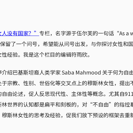
女人没有国家？”
专栏，名字源于伍尔芙的一句话“As a woma
但我们保留了一个问号，希望能从问号出发，与你探讨女性和
女性经验。我是这个栏目的编辑符雨欣。
绍巴基斯坦裔人类学家 Saba Mahmood 关于何为自由
究身处于宗教、性别、世俗化等交叉点上的穆斯林女性，提
的自由论述，促人反思现代性、主体性等概念。尤其自91
斯林世界的认知都是扁平和刻板的，对“不自由”的指控
。穆斯林女性的思考及经验，促我们放下预设的框架去重