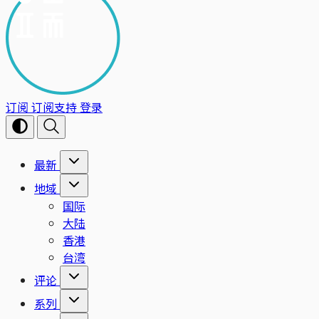
订阅
订阅支持
登录
最新
地域
国际
大陆
香港
台湾
评论
系列