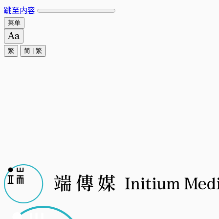
跳至内容
菜单
繁
简
|
繁