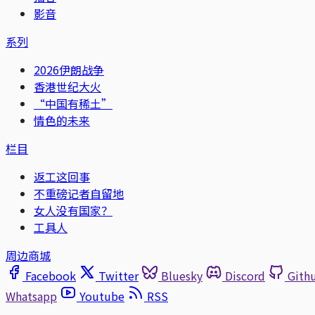
影音
系列
2026伊朗战争
香港世纪大火
“中国有稀土”
情色的未来
栏目
返工这回事
不重磅记者自留地
女人没有国家？
工具人
周边商城
Facebook
Twitter
Bluesky
Discord
Gith
Whatsapp
Youtube
RSS