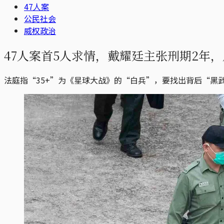
47人案
公民社会
威权政治
47人案首5人求情，戴耀廷主张刑期2年，从犯证
法庭指“35+”为《星球大战》的“白兵”，要找出背后“黑