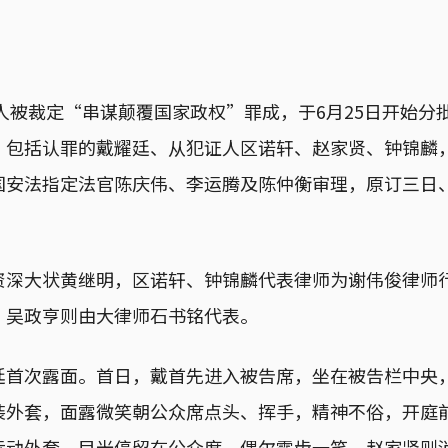
5人被裁定“串谋颠覆国家政权”罪成，于6月25日开始分
，包括认罪的戴耀廷、从犯证人区诺轩、赵家贤、钟锦麟
国安法指定法官陈庆伟、李运腾及陈仲衡审理，原订三日
。
资深大状黄继明，区诺轩、钟锦麟代表律师为谢伟俊律师
，吴政亨则由大律师石书铭代表。
廷首次露面。首日，戴首先进入被告席，坐在被告栏中央
装外套，面露微笑朝公众席点头、挥手，精神不俗，开庭
运动外套，目光停留在公众席，偶尔露齿一笑。赵家贤则