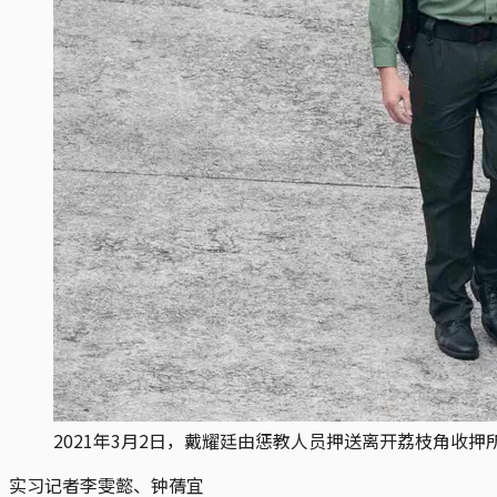
2021年3月2日，戴耀廷由惩教人员押送离开荔枝角收押
实习记者李雯懿、钟蒨宜