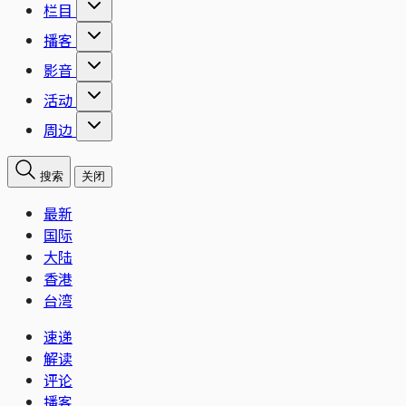
栏目
播客
影音
活动
周边
搜索
关闭
最新
国际
大陆
香港
台湾
速递
解读
评论
播客