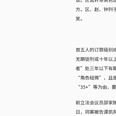
方。区、赵、钟列
笑。
首五人的订罪级别成
无期徒刑或十年以
者”处三年以下有
“角色轻微”，且
“35+”等为由，
前立法会议员邵家
日，同案被告谭凯