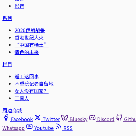
影音
系列
2026伊朗战争
香港世纪大火
“中国有稀土”
情色的未来
栏目
返工这回事
不重磅记者自留地
女人没有国家？
工具人
周边商城
Facebook
Twitter
Bluesky
Discord
Gith
Whatsapp
Youtube
RSS