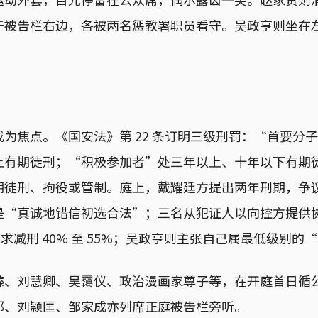
于被告栏右边，各被两名惩教署职员看守。吴政亨则坐在
为焦点。《国安法》第 22 条订明三级刑罚：“首要分
上有期徒刑；“积极参加者”处三年以上、十年以下有期
期徒刑、拘役或管制。庭上，戴耀廷方提出两年刑期，争
是“真诚地错信初选合法”；三名从犯证人以向控方提供
要求减刑 40% 至 55%；吴政亨则主张自己属最低级别的
臻、刘慧卿、吴霭仪、政治漫画家尊子等，在开庭首日循
邦、刘颕匡、邹家成亦列席正庭被告栏旁听。