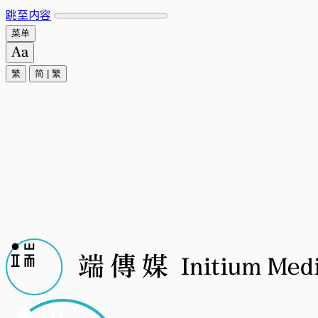
跳至内容
菜单
繁
简
|
繁