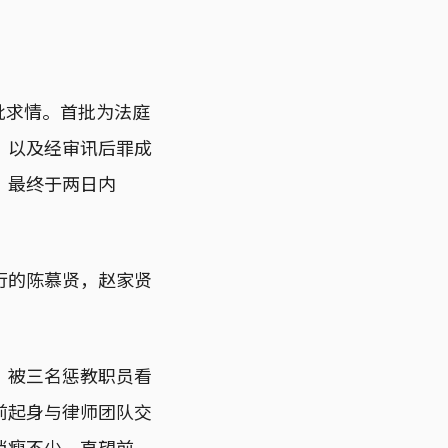
批求情。首批为法庭
，以及经审讯后罪成
、最终于两日内
行的陈慕贤，赵家贤
，被三名惩教职员看
前起身与律师团队交
消瘦不少，直望前