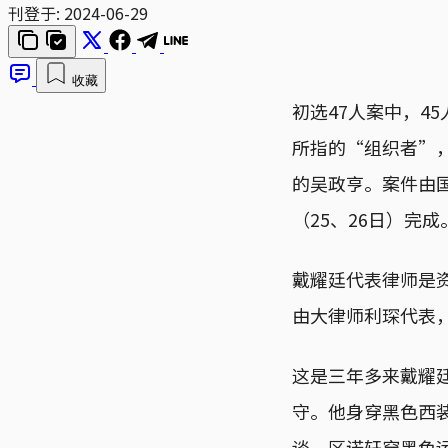
刊登于:
2024-06-29
收藏
初选47人案中，4
所指的“组织者”
的吴政亨。案件由
（25、26日）完成
戴耀廷代表律师是
由大律师利琛代表
这是三年多来戴耀
守。他身穿黑色西
谈。区诺轩穿黑色