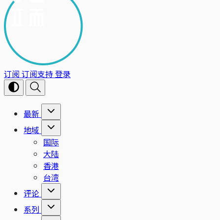
订阅
订阅支持
登录
最新
地域
国际
大陆
香港
台湾
评论
系列