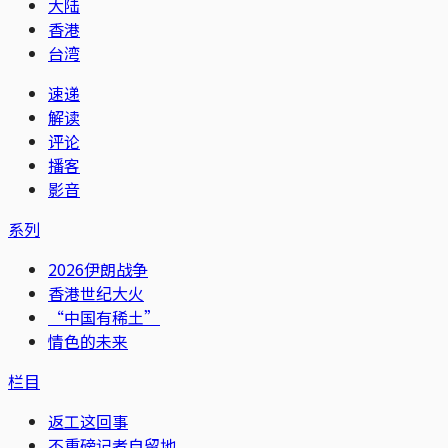
大陆
香港
台湾
速递
解读
评论
播客
影音
系列
2026伊朗战争
香港世纪大火
“中国有稀土”
情色的未来
栏目
返工这回事
不重磅记者自留地