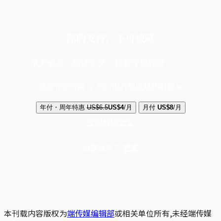
你的支持，不可或缺
成为会员，阅读全文，领取专属权益
选择守护方案 + 华尔街日报或纽约时报
年付・周年特惠
US$6.5
US$4
/月
月付
US$8
/月
立即解锁全文
已是会员？
登录
本刊载内容版权为
端传媒编辑部
或相关单位所有,未经端传媒