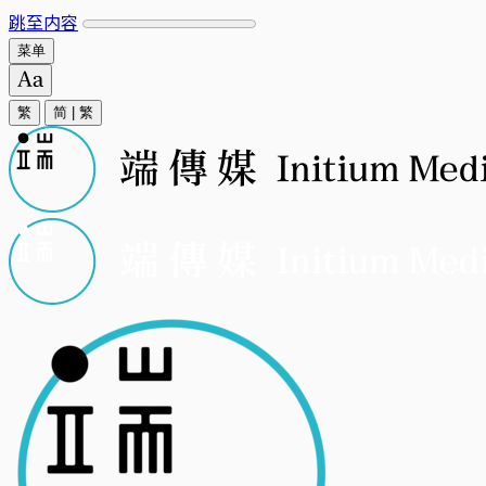
跳至内容
菜单
繁
简
|
繁