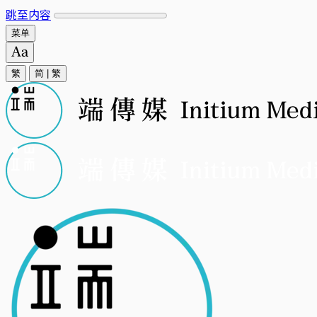
跳至内容
菜单
繁
简
|
繁