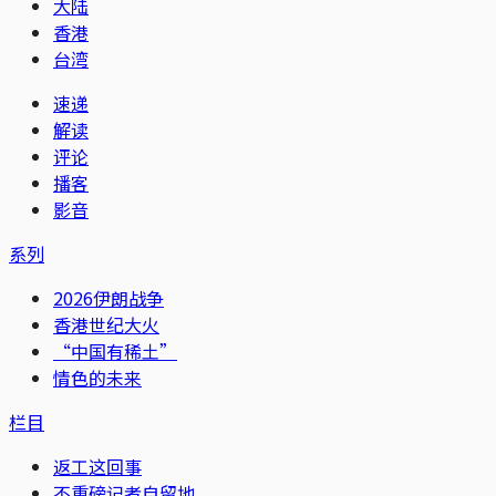
大陆
香港
台湾
速递
解读
评论
播客
影音
系列
2026伊朗战争
香港世纪大火
“中国有稀土”
情色的未来
栏目
返工这回事
不重磅记者自留地