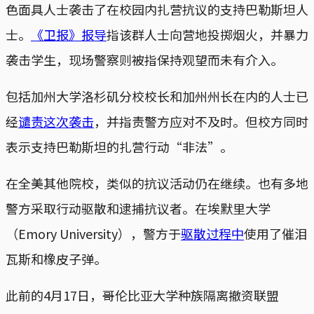
色面具人士袭击了在校园内扎营抗议的支持巴勒斯坦人
士。
《卫报》报导
指该群人士向营地投掷烟火，并暴力
袭击学生，现场警察则被指保持观望而未有介入。
包括加州大学洛杉矶分校校长和加州州长在内的人士已
经
谴责这次袭击
，并指责警方应对不及时。但校方同时
表示支持巴勒斯坦的扎营行动“非法”。
在全美其他院校，类似的抗议活动仍在继续。也有多地
警方采取行动驱散和逮捕抗议者。在埃默里大学
（Emory University），警方于
驱散过程中
使用了催泪
瓦斯和橡皮子弹。
此前的4月17日，哥伦比亚大学种族隔离撤资联盟