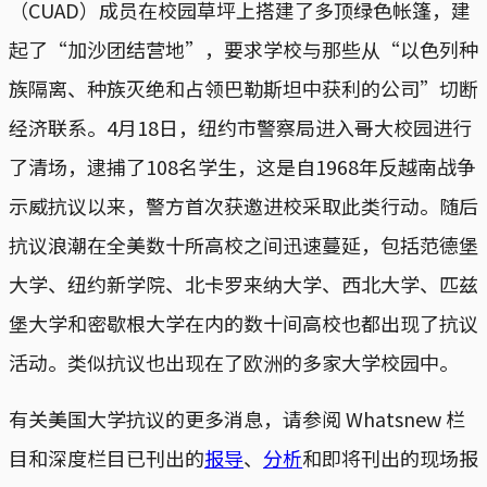
（CUAD）成员在校园草坪上搭建了多顶绿色帐篷，建
起了“加沙团结营地”，要求学校与那些从“以色列种
族隔离、种族灭绝和占领巴勒斯坦中获利的公司”切断
经济联系。4月18日，纽约市警察局进入哥大校园进行
了清场，逮捕了108名学生，这是自1968年反越南战争
示威抗议以来，警方首次获邀进校采取此类行动。随后
抗议浪潮在全美数十所高校之间迅速蔓延，包括范德堡
大学、纽约新学院、北卡罗来纳大学、西北大学、匹兹
堡大学和密歇根大学在内的数十间高校也都出现了抗议
活动。类似抗议也出现在了欧洲的多家大学校园中。
有关美国大学抗议的更多消息，请参阅 Whatsnew 栏
目和深度栏目已刊出的
报导
、
分析
和即将刊出的现场报