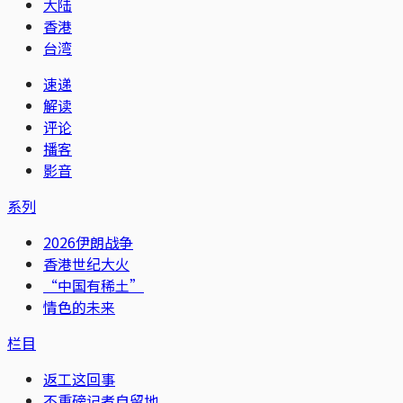
大陆
香港
台湾
速递
解读
评论
播客
影音
系列
2026伊朗战争
香港世纪大火
“中国有稀土”
情色的未来
栏目
返工这回事
不重磅记者自留地