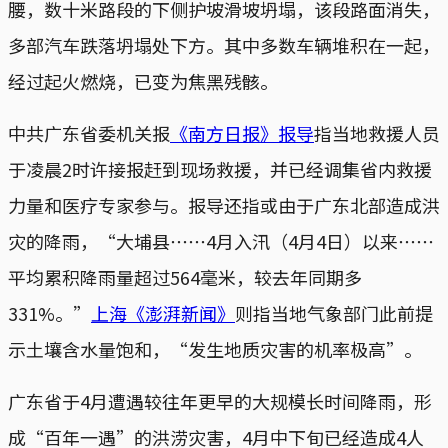
腰，数十米路段的下侧护坡滑坡坍塌，该段路面消失，
多部汽车跌落坍塌处下方。其中多数车辆堆积在一起，
经过起火燃烧，已变为焦黑残骸。
中共广东省委机关报
《南方日报》报导
指当地救援人员
于凌晨2时许接报赶到现场救援，并已经调集省内救援
力量和医疗专家参与。报导还指或由于广东北部造成洪
灾的降雨，“大埔县⋯⋯4月入汛（4月4日）以来⋯⋯
平均累积降雨量超过564毫米，较去年同期多
331%。”
上海《澎湃新闻》
则指当地气象部门此前提
示土壤含水量饱和，“发生地质灾害的机率极高”。
广东省于4月遭遇较往年更早的大规模长时间降雨，形
成“百年一遇”的洪涝灾害，4月中下旬已经造成4人