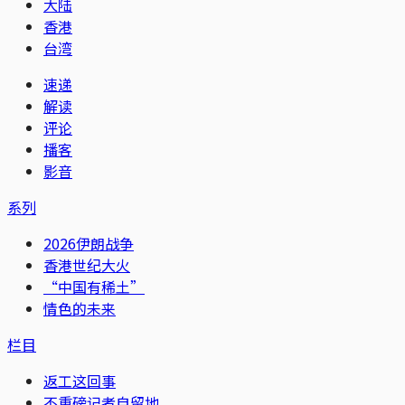
大陆
香港
台湾
速递
解读
评论
播客
影音
系列
2026伊朗战争
香港世纪大火
“中国有稀土”
情色的未来
栏目
返工这回事
不重磅记者自留地