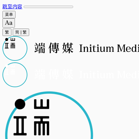
跳至内容
菜单
繁
简
|
繁