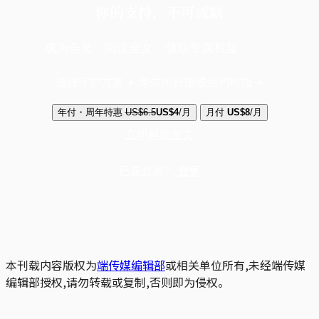
你的支持，不可或缺
成为会员，阅读全文，领取专属权益
选择守护方案 + 华尔街日报或纽约时报
年付・周年特惠
US$6.5
US$4
/月
月付
US$8
/月
立即解锁全文
已是会员？
登录
本刊载内容版权为
端传媒编辑部
或相关单位所有,未经端传媒
编辑部授权,请勿转载或复制,否则即为侵权。