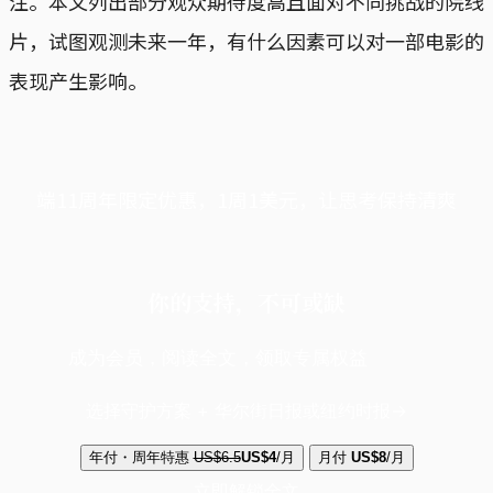
注。本文列出部分观众期待度高且面对不同挑战的院线
片，试图观测未来一年，有什么因素可以对一部电影的
表现产生影响。
端11周年限定优惠，1周1美元，让思考保持清爽
你的支持，不可或缺
成为会员，阅读全文，领取专属权益
选择守护方案 + 华尔街日报或纽约时报
年付・周年特惠
US$6.5
US$4
/月
月付
US$8
/月
立即解锁全文