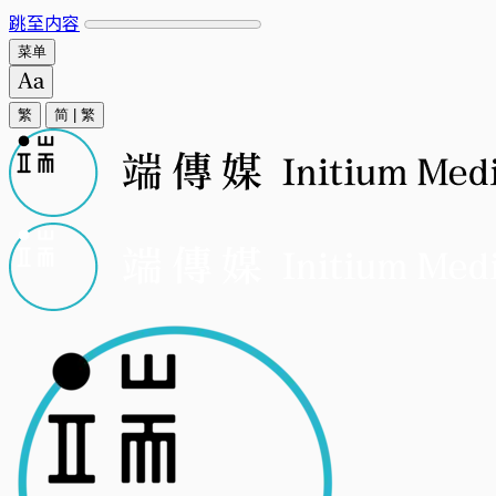
跳至内容
菜单
繁
简
|
繁