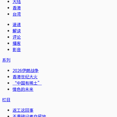
大陆
香港
台湾
速递
解读
评论
播客
影音
系列
2026伊朗战争
香港世纪大火
“中国有稀土”
情色的未来
栏目
返工这回事
不重磅记者自留地