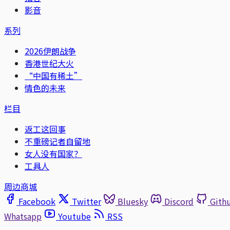
影音
系列
2026伊朗战争
香港世纪大火
“中国有稀土”
情色的未来
栏目
返工这回事
不重磅记者自留地
女人没有国家？
工具人
周边商城
Facebook
Twitter
Bluesky
Discord
Gith
Whatsapp
Youtube
RSS