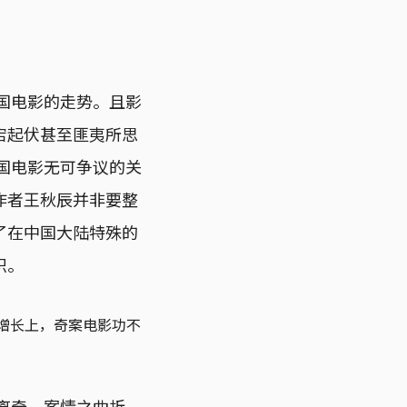
中国电影的走势。且影
宕起伏甚至匪夷所思
中国电影无可争议的关
作者王秋辰并非要整
了在中国大陆特殊的
识。
房增长上，奇案电影功不
之离奇、案情之曲折，