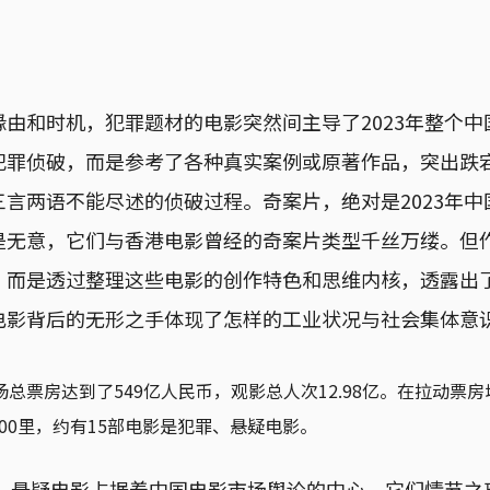
由和时机，犯罪题材的电影突然间主导了2023年整个
犯罪侦破，而是参考了各种真实案例或原著作品，突出跌
言两语不能尽述的侦破过程。奇案片，绝对是2023年
是无意，它们与香港电影曾经的奇案片类型千丝万缕。但
，而是透过整理这些电影的创作特色和思维内核，透露出
电影背后的无形之手体现了怎样的工业状况与社会集体意
市场总票房达到了549亿人民币，观影总人次12.98亿。在拉动票
100里，约有15部电影是犯罪、悬疑电影。
罪、悬疑电影占据着中国电影市场舆论的中心。它们情节