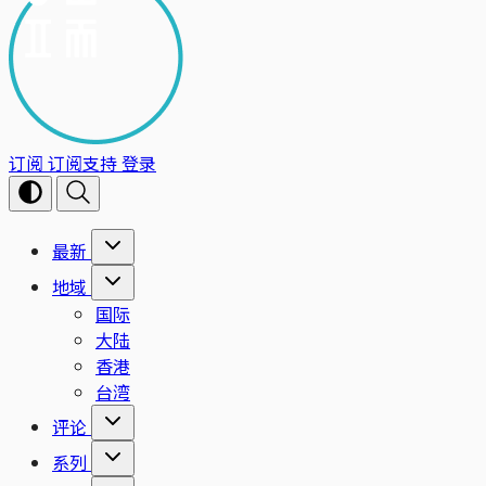
订阅
订阅支持
登录
最新
地域
国际
大陆
香港
台湾
评论
系列