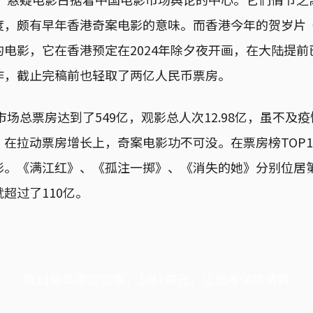
度，颇有早年香港奇案电影的意味。而香港今年的贺岁片
电影，它在香港预定在2024年除夕夜开画，在大陆提前已
作，截止完稿前也轻取了两亿人民币票房。
影市场总票房达到了549亿，观影总人次12.98亿，虽不及
在拉动票房增长上，奇案电影功不可没。在票房榜TOP10
影。《满江红》、《孤注一掷》、《消失的她》分别位居
超过了110亿。
端11周年限定优惠，1周1美元，让思考保持清爽