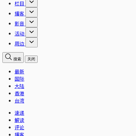
栏目
播客
影音
活动
周边
搜索
关闭
最新
国际
大陆
香港
台湾
速递
解读
评论
播客