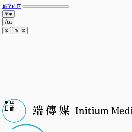
跳至内容
菜单
繁
简
|
繁