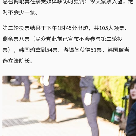
总召傅崐萁在接受媒体联访时强调：今天票票入匦，绝
对不会少一票。
第二轮投票结果于下午1时45分出炉，共105人领票、
剩余票八票（民众党此前已宣布不会参与第二轮投
票），韩国瑜拿到54票、游锡堃获得51票，韩国瑜当
选立法院长。