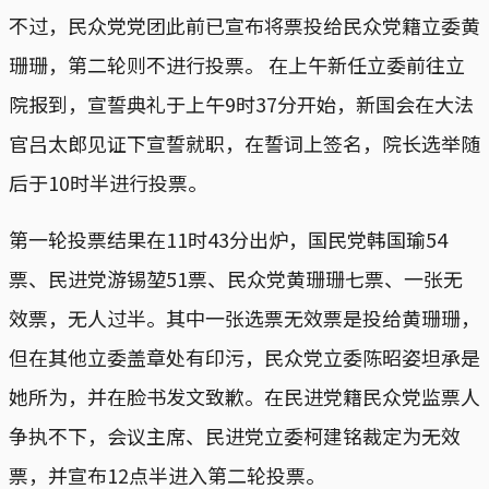
不过，民众党党团此前已宣布将票投给民众党籍立委黄
珊珊，第二轮则不进行投票。 在上午新任立委前往立
院报到，宣誓典礼于上午9时37分开始，新国会在大法
官吕太郎见证下宣誓就职，在誓词上签名，院长选举随
后于10时半进行投票。
第一轮投票结果在11时43分出炉，国民党韩国瑜54
票、民进党游锡堃51票、民众党黄珊珊七票、一张无
效票，无人过半。其中一张选票无效票是投给黄珊珊，
但在其他立委盖章处有印污，民众党立委陈昭姿坦承是
她所为，并在脸书发文致歉。在民进党籍民众党监票人
争执不下，会议主席、民进党立委柯建铭裁定为无效
票，并宣布12点半进入第二轮投票。