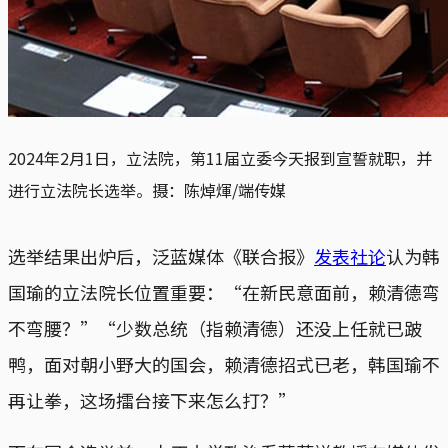
2024年2月1日，立法院，第11届立委今天报到宣誓就职，并
进行立法院长选举。摄：陈焯煇/端传媒
选举结果出炉后，泛蓝媒体《联合报》
发表社论
认为韩
国瑜的立法院长位置重要：“在新民意面前，赖清德弯
不弯腰？”“少数总统（指赖清德）还没上任就已跛
鸭，面对朝小野大的国会，赖清德招式已老，韩国瑜不
再让拳，这场擂台接下来怎么打？”