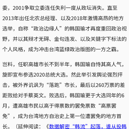
委，2001争取立委连任失利一度从政坛消失。直至
2013年出任北农总经理、以及2018年激情高昂的地方
选举，自称“政治边缘人”的韩国瑜才再度重回政治视
野，并以其辩才无碍、金句连发、以及关键字下标法的
个人风格，成为冲击台湾蓝绿政治版图的一方之霸。
岂料，任职高雄市长不到半年，韩国瑜自恃其高人气，
旋即宣布参选2020总统大选。然此举引发舆论强烈抨
击，被外界讥讽为“落跑”市长，最后以260万票的差
距败给对手蔡英文。败选后，韩国瑜更于大选同年的6
月，遭高雄市民以高于得票数的罢免票数“高票罢
免”，成为台湾地方自治史上第一位遭罢免的地方首
长。（延伸阅读：《
数据解密“韩流”起落，谁从投韩