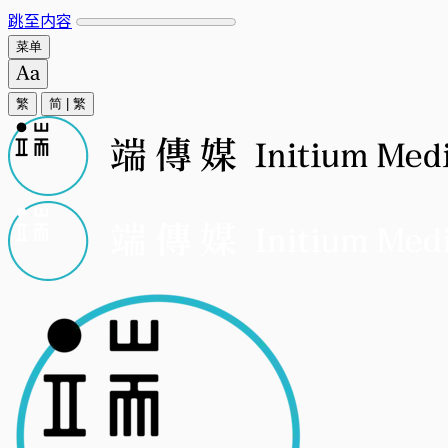
跳至内容
菜单
繁
简
|
繁