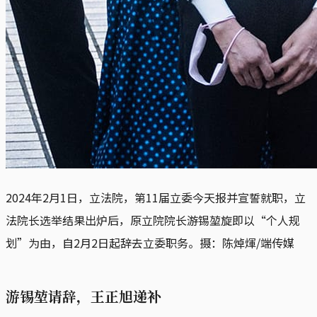
2024年2月1日，立法院，第11届立委今天报并宣誓就职，立
法院长选举结果出炉后，原立院院长游锡堃旋即以“个人规
划”为由，自2月2日起辞去立委职务。摄：陈焯煇/端传媒
游锡堃请辞，王正旭递补