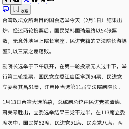
收藏
台湾政坛众所瞩目的国会选举今天（2月1日）结果出
炉，经过两轮投票后，国民党韩国瑜最终以54张票
数，无意外地坐上院长宝座。民进党籍的立法院长游锡
堃则以三票之差落败。
副院长选举于下午展开，在第一轮投票无人过半下，举
行第二轮投票，国民党立委江启臣拿到54票、民进党
立委蔡其昌51票，江启臣当选第11届立法院副院长。
1月13日台湾大选落幕，总统副总统由民进党赖清德、
萧美琴胜出，立委选举结果三党不过半，在113席立委
席次中，国民党52席、民进党51席、民众党八席，两