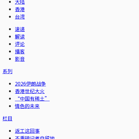
大陆
香港
台湾
速递
解读
评论
播客
影音
系列
2026伊朗战争
香港世纪大火
“中国有稀土”
情色的未来
栏目
返工这回事
不重磅记者自留地