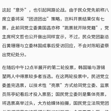
这起“意外”，也引起网路论战。由于民众党先前称八
席立委将采“团进团出”策略，岂料开票结果仅有七
票，此前同党立委黄国昌亦称“跑票就开除党籍”，党
主席柯文哲也公开做出同样宣示，不过，民众党团副总
召黄珊珊与立委林国成事后受访回应，不会对陈昭姿祭
出党纪处分。
在随后中午12点半展开的第二轮投票，韩国瑜与游锡
堃两人中得票较多者当选。在这两轮投票中，民进党立
委盖完选票，以技术性“亮票”方式给同党立委、监票
员陈亭妃看后才投入票匦；国民党立委则是集体亮票，
将选票高举过头，大方给媒体拍摄，国民党立法院党团