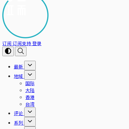
订阅
订阅支持
登录
最新
地域
国际
大陆
香港
台湾
评论
系列