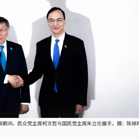
党协商期间，民众党主席柯文哲与国民党主席朱立伦握手。摄：陈焯