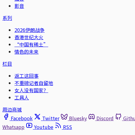
影音
系列
2026伊朗战争
香港世纪大火
“中国有稀土”
情色的未来
栏目
返工这回事
不重磅记者自留地
女人没有国家？
工具人
周边商城
Facebook
Twitter
Bluesky
Discord
Gith
Whatsapp
Youtube
RSS