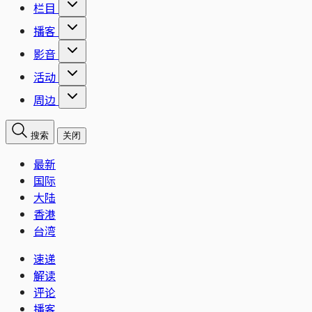
栏目
播客
影音
活动
周边
搜索
关闭
最新
国际
大陆
香港
台湾
速递
解读
评论
播客