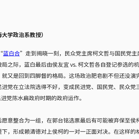
海大学政治系教授）
“
蓝白合
”走到揭晓一刻，民众党主席柯文哲与国民党主
局之际，蓝白最后由侯友宜 vs. 柯文哲各自登记参选的
，就又是回到四脚督的格局。这场政治肥皂剧不但还没演
民进党在立法院选得不好，变成民进党、国民党、民众党
8年民进党陈水扁政府时期的政府运作。
后愿意整合为一组，在郭台铭选票最后有可能被弃保至侯
提下，形成赖清德对上侯柯的一对一正面对决。在这样的