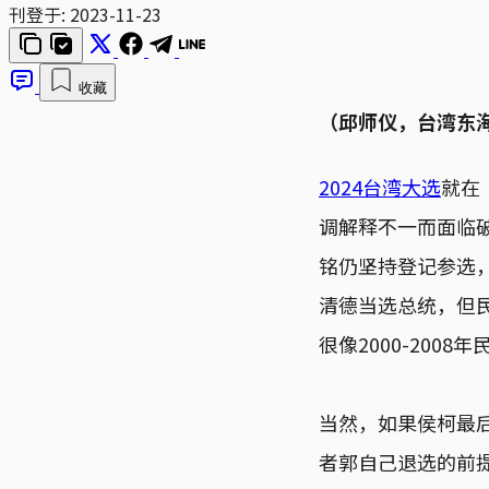
刊登于:
2023-11-23
收藏
（邱师仪，台湾东
2024台湾大选
就在
调解释不一而面临破
铭仍坚持登记参选
清德当选总统，但
很像2000-200
当然，如果侯柯最
者郭自己退选的前