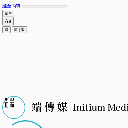
跳至内容
菜单
繁
简
|
繁