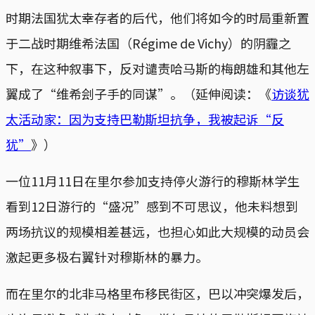
时期法国犹太幸存者的后代，他们将如今的时局重新置
于二战时期维希法国（Régime de Vichy）的阴霾之
下，在这种叙事下，反对谴责哈马斯的梅朗雄和其他左
翼成了“维希刽子手的同谋”。（延伸阅读：《
访谈犹
太活动家：因为支持巴勒斯坦抗争，我被起诉“反
犹”
》）
一位11月11日在里尔参加支持停火游行的穆斯林学生
看到12日游行的“盛况”感到不可思议，他未料想到
两场抗议的规模相差甚远，也担心如此大规模的动员会
激起更多极右翼针对穆斯林的暴力。
而在里尔的北非马格里布移民街区，巴以冲突爆发后，