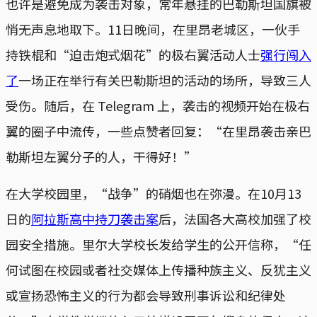
也许是避免成为袭击对象，常年悬挂的巴勒斯坦国旗被
悄无声息地取下。11日晚间，在里昂老城区，一伙手
持铁棍和“迫击炮式烟花”的极右翼活动人士
强行闯入
了
一场正在举行有关巴勒斯坦的活动的场所，导致三人
受伤。随后，在 Telegram 上，袭击的视频开始在极右
翼的圈子中流传，一些点赞者回复：“在里昂袭击亲巴
勒斯坦左翼分子的人，干得好！”
在大学校园里，“战争”的硝烟也在弥漫。在10月13
日的
阿拉斯高中持刀袭击案
后，法国各大高校加强了校
园安全措施。里尔大学校长发给学生的公开信称，“任
何试图在校园或者社交媒体上传播种族主义、反犹主义
或宣扬恐怖主义的行为都会导致刑事诉讼和纪律处