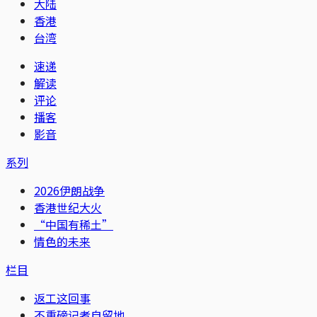
大陆
香港
台湾
速递
解读
评论
播客
影音
系列
2026伊朗战争
香港世纪大火
“中国有稀土”
情色的未来
栏目
返工这回事
不重磅记者自留地