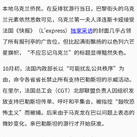
本地乌克兰侨民。在反排犹游行当日，巴黎街头的乌克
兰元素依然悉数可见，乌克兰第一夫人泽连斯卡娅接受
法国《快报》（L'express）
独家采访
的封面几乎占领
了所有报刊亭的广告位，但比起满街飘扬的以色列六芒
星旗帜，“不应忘记乌克兰”的标题显得黯然失色。
10月初，法国内政部长以“可能扰乱公共秩序”为
由，命令各省省长禁止所有支持巴勒斯坦的示威活动。
在里尔，法国总工会（CGT）北部联盟负责人因组织发
放支持巴勒斯坦传单、呼吁和平集会，被指控“鼓吹恐
怖主义”而被捕。后来由于马克龙在巴以问题上表态的
微妙变化，亲巴勒斯坦的游行才开始获准。