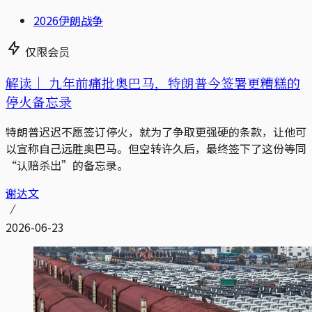
2026伊朗战争
仅限会员
解读｜
九年前痛批奥巴马，特朗普今签署更糟糕的
停火备忘录
特朗普迟迟不愿签订停火，就为了争取更强硬的条款，让他可
以宣称自己远胜奥巴马。但空转许久后，最终签下了这份等同
“认赔杀出”的备忘录。
谢达文
2026-06-23