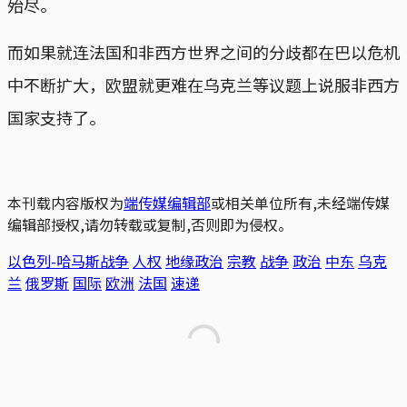
殆尽。
而如果就连法国和非西方世界之间的分歧都在巴以危机
中不断扩大，欧盟就更难在乌克兰等议题上说服非西方
国家支持了。
本刊载内容版权为
端传媒编辑部
或相关单位所有,未经端传媒
编辑部授权,请勿转载或复制,否则即为侵权。
以色列-哈马斯战争
人权
地缘政治
宗教
战争
政治
中东
乌克
兰
俄罗斯
国际
欧洲
法国
速递