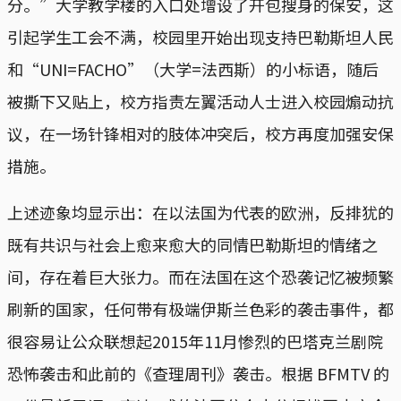
分。”大学教学楼的入口处增设了开包搜身的保安，这
引起学生工会不满，校园里开始出现支持巴勒斯坦人民
和“UNI=FACHO”（大学=法西斯）的小标语，随后
被撕下又贴上，校方指责左翼活动人士进入校园煽动抗
议，在一场针锋相对的肢体冲突后，校方再度加强安保
措施。
上述迹象均显示出：在以法国为代表的欧洲，反排犹的
既有共识与社会上愈来愈大的同情巴勒斯坦的情绪之
间，存在着巨大张力。而在法国在这个恐袭记忆被频繁
刷新的国家，任何带有极端伊斯兰色彩的袭击事件，都
很容易让公众联想起2015年11月惨烈的巴塔克兰剧院
恐怖袭击和此前的《查理周刊》袭击。根据 BFMTV 的