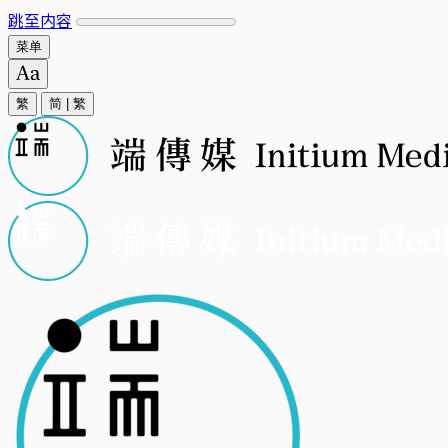
跳至内容
菜单
繁
简
|
繁