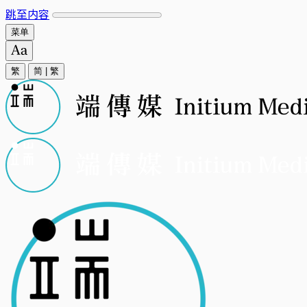
跳至内容
菜单
繁
简
|
繁