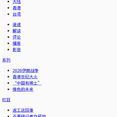
大陆
香港
台湾
速递
解读
评论
播客
影音
系列
2026伊朗战争
香港世纪大火
“中国有稀土”
情色的未来
栏目
返工这回事
不重磅记者自留地