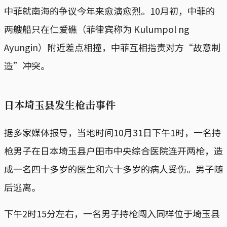
中菲就南海的争议今年来愈演愈烈。10月初，中菲的
两艘船只在仁爱礁（菲律宾称为 Kulumpol ng
Ayungin）附近差点相撞，中菲互相指责对方“故意制
造”冲突。
日本埼玉县发生枪击事件
据多家媒体报导，当地时间10月31日下午1时，一名持
枪男子在日本埼玉县户田市中央综合医院连开两枪，造
成一名四十多岁的医生和六十多岁的病人受伤。男子随
后逃离。
下午2时15分左右，一名男子持枪闯入同样位于埼玉县