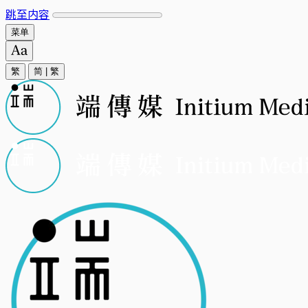
跳至内容
菜单
繁
简
|
繁