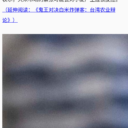
（延伸阅读：《鬼王对决白米炸弹客：台湾农业辩
论》）