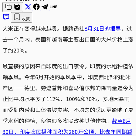
收藏
大米正在变得越来越贵。据路透社
8月31日的报导
，过
去一个月内，泰国和越南等主要出口国的大米价格上涨
了约20%。
最直接的原因来自印度的出口禁令。印度的水稻种植依
赖季风。今年6月开始的季风季中，印度西北部的稻米
产区——德里、旁遮普邦和喜马偕尔邦的降雨量迄今为
止比平均水平多了112%、100%和70%，多地因暴雨
而受到内涝和山体滑坡灾害。不均匀的季风更影响了夏
季水稻的种植，使得很多农民改种其他作物。
截至6月
30日，印度农民播种面积为260万公顷，比去年同期减