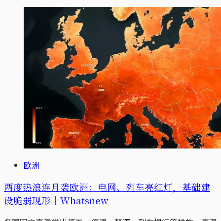
欧洲
两度热浪连月袭欧洲：电网、列车亮红灯，基础建
设脆弱现形｜Whatsnew