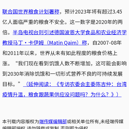
联合国世界粮食计划署称
，预计2023年将有超过3.45
亿人面临严重的粮食不安全。这一数字是2020年的两
倍。
半岛电视台则引述德国波恩大学食品和农业经济学
教授马丁·卡伊姆（Matin Qaim）称
，自2007-08年
和2011年以来，世界从未有如此程度的粮食价格上
涨。“我们现在看到饥饿人数不断增加，这可能会影响
到2030年消除饥饿和一切形式营养不良的可持续发展
目标。”
（延伸阅读：《专访农委会主委陈吉仲：台湾
疫情升温，粮食跟蔬果供应没问题吗？为什么？》）
本刊载内容版权为
端传媒编辑部
或相关单位所有,未经端传媒
编辑部授权,请勿转载或复制,否则即为侵权。