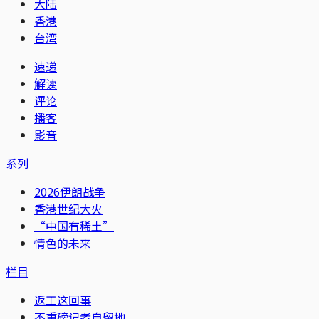
大陆
香港
台湾
速递
解读
评论
播客
影音
系列
2026伊朗战争
香港世纪大火
“中国有稀土”
情色的未来
栏目
返工这回事
不重磅记者自留地