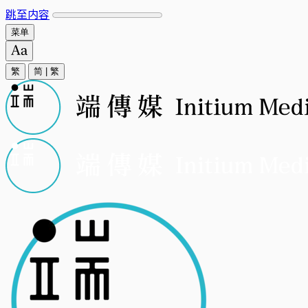
跳至内容
菜单
繁
简
|
繁