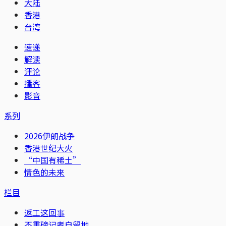
大陆
香港
台湾
速递
解读
评论
播客
影音
系列
2026伊朗战争
香港世纪大火
“中国有稀土”
情色的未来
栏目
返工这回事
不重磅记者自留地