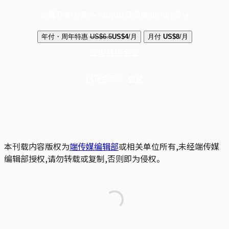
选择守护方案 + 华尔街日报或纽约时报
年付・周年特惠
US$6.5
US$4
/月
月付
US$8
/月
立即解锁全文
已是会员？
登录
本刊载内容版权为
端传媒编辑部
或相关单位所有,未经端传媒
编辑部授权,请勿转载或复制,否则即为侵权。