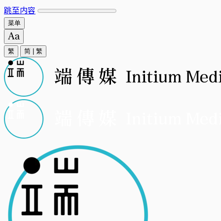
跳至内容
菜单
繁
简
|
繁