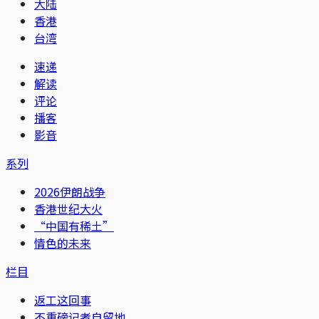
大陆
香港
台湾
速递
解读
评论
播客
影音
系列
2026伊朗战争
香港世纪大火
“中国有稀土”
情色的未来
栏目
返工这回事
不重磅记者自留地