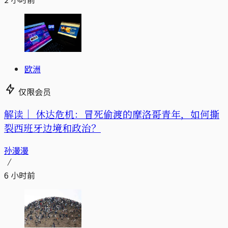
欧洲
仅限会员
解读｜
休达危机：冒死偷渡的摩洛哥青年，如何撕
裂西班牙边境和政治？
孙漫漫
6 小时前