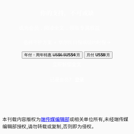
你的支持，不可或缺
成为会员，阅读全文，领取专属权益
选择守护方案 + 华尔街日报或纽约时报
年付・周年特惠
US$6.5
US$4
/月
月付
US$8
/月
立即解锁全文
已是会员？
登录
本刊载内容版权为
端传媒编辑部
或相关单位所有,未经端传媒
编辑部授权,请勿转载或复制,否则即为侵权。