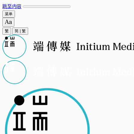
跳至内容
菜单
繁
简
|
繁