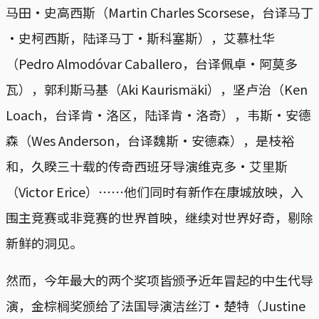
马田·史高西斯（Martin Charles Scorsese，台译马丁
·史柯西斯，陆译马丁·斯科塞斯），艾慕杜华
（Pedro Almodóvar Caballero，台译佩卓·阿莫多
瓦），郭利斯马基（Aki Kaurismäki），坚卢治（Ken
Loach，台译肯·洛区，陆译肯·洛奇），韦斯·安德
森（Wes Anderson，台译魏斯·安德森），是枝裕
和，久睽三十载的传奇西班牙导演维克多·艾里斯
（Victor Erice）⋯⋯他们同时有新作在康城放映，入
围主竞赛或非竞赛的世界首映，继续对世界好奇，剔除
新鲜的洞见。
然而，今年最大的两个奖项皆颁予近年冒起的中生代导
演，金棕榈奖颁给了法国导演洁丝汀·楚特（Justine