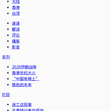
大陆
香港
台湾
速递
解读
评论
播客
影音
系列
2026伊朗战争
香港世纪大火
“中国有稀土”
情色的未来
栏目
返工这回事
不重磅记者自留地