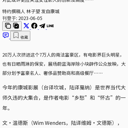
特约撰稿人 林子望 发自康城
刊登于:
2023-06-05
收藏
20万人次挤进这个7万人的南法富豪区，有电影界巨头明星，
也有日晒雨淋的保安，展场蔚蓝海岸除小块辟作公众放映，大
部分划予富豪名人、奢侈品赞助商和高级餐厅⋯⋯
今年的康城影展（台译坎城，陆译戛纳）是世界当代大
师久违的大集合，是作者电影“乡愁”和“怀古”的一
年。
文·温德斯（Wim Wenders，陆译维姆·文德斯），