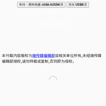
年付・周年特惠
US$6.5
US$4
/月
月付
US$8
/月
立即解锁全文
已是会员？
登录
本刊载内容版权为
端传媒编辑部
或相关单位所有,未经端传媒
编辑部授权,请勿转载或复制,否则即为侵权。