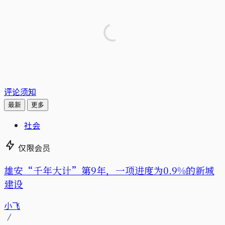
评论须知
最新
更多
社会
仅限会员
雄安“千年大计”第9年，一项进度为0.9%的新城
建设
小飞