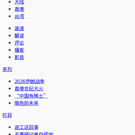
大陆
香港
台湾
速递
解读
评论
播客
影音
系列
2026伊朗战争
香港世纪大火
“中国有稀土”
情色的未来
栏目
返工这回事
不重磅记者自留地