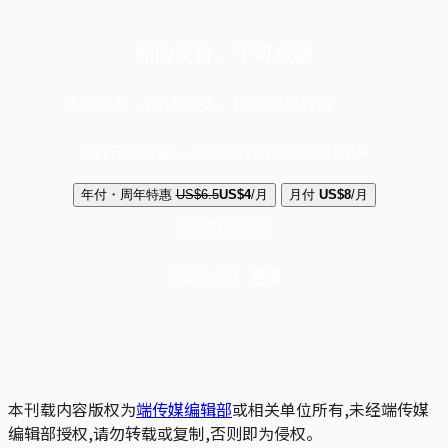
你的支持，不可或缺
成为会员，阅读全文，领取专属权益
选择守护方案 + 华尔街日报或纽约时报
年付・周年特惠
US$6.5
US$4
/月
月付
US$8
/月
立即解锁全文
已是会员？
登录
本刊载内容版权为
端传媒编辑部
或相关单位所有,未经端传媒
编辑部授权,请勿转载或复制,否则即为侵权。