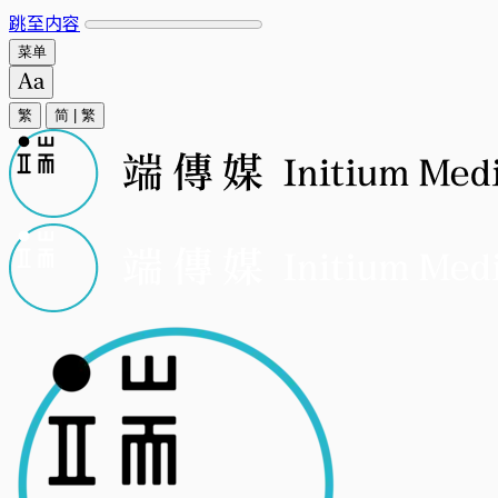
跳至内容
菜单
繁
简
|
繁