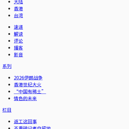
大陆
香港
台湾
速递
解读
评论
播客
影音
系列
2026伊朗战争
香港世纪大火
“中国有稀土”
情色的未来
栏目
返工这回事
不重磅记者自留地