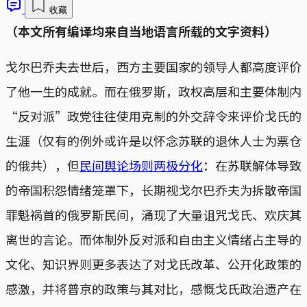
收藏
（本文所有编译均来自当地语言所载的文字资料）
戈尔巴乔夫去世后，西方主要国家的领导人都高度评价
了他一生的成就。而在俄罗斯，政权高层和主要体制内
“反对派”政党往往使用克制的外交辞令来评价戈氏的
生涯（仅有的例外或许是以怀念苏联的退休人士为票仓
的俄共），但
民间舆论场则两极分化
：在苏联解体导致
的帝国积怨情绪笼罩下，长期视戈尔巴乔夫为拆散帝国
罪魁祸首的俄罗斯民间，涌现了大量诅咒戈氏、欢庆其
离世的言论。而体制外反对派和自由主义情绪占主导的
文化、知识界则更多表达了对戈氏改革、公开化政策的
感激，并将普京的政策与其对比，感慨戈氏政治遗产在