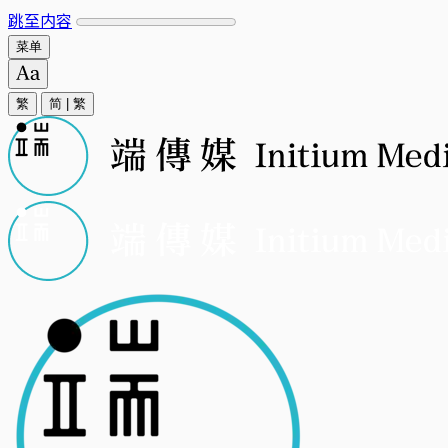
跳至内容
菜单
繁
简
|
繁