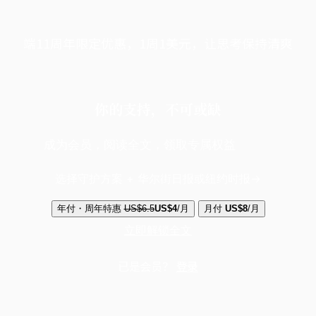
端11周年限定优惠，1周1美元，让思考保持清爽
你的支持，不可或缺
成为会员，阅读全文，领取专属权益
选择守护方案 + 华尔街日报或纽约时报
年付・周年特惠
US$6.5
US$4
/月
月付
US$8
/月
立即解锁全文
已是会员？
登录