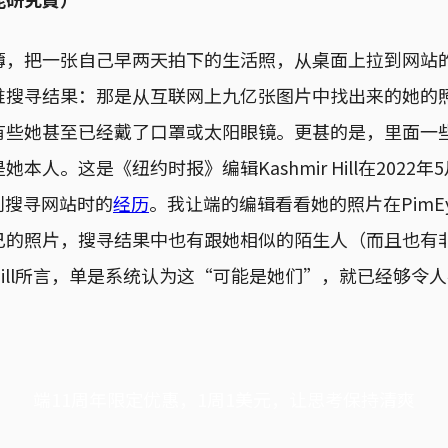
簿，把一张自己早两天拍下的生活照，从桌面上拉到网站
堆搜寻结果：那是从互联网上九亿张图片中找出来的她的
有些她甚至已经戴了口罩或太阳眼镜。更甚的是，里面一
本人。这是《纽约时报》编辑Kashmir Hill在2022
识别搜寻网站时的
经历
。我让端的编辑看看她的照片在PimE
己的照片，搜寻结果中也有跟她相似的陌生人（而且也有
ill所言，单是系统认为这“可能是她们”，就已经够令
端11周年限定优惠，1周1美元，让思考保持清爽