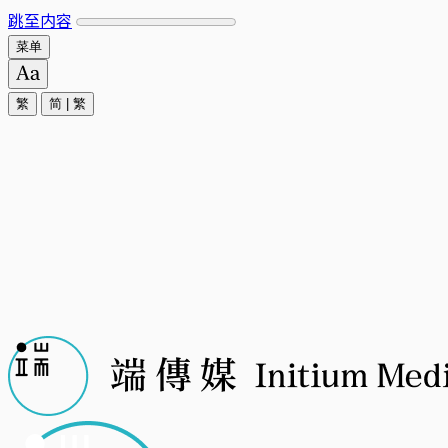
跳至内容
菜单
繁
简
|
繁