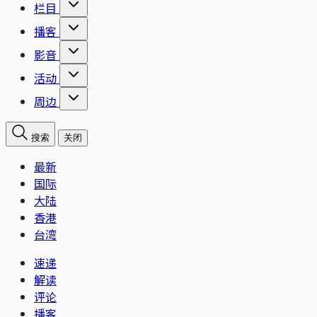
栏目
播客
影音
活动
周边
搜索
关闭
最新
国际
大陆
香港
台湾
速递
解读
评论
播客