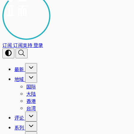
订阅
订阅支持
登录
最新
地域
国际
大陆
香港
台湾
评论
系列