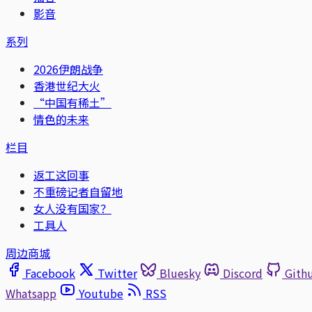
影音
系列
2026伊朗战争
香港世纪大火
“中国有稀土”
情色的未来
栏目
返工这回事
不重磅记者自留地
女人没有国家？
工具人
周边商城
Facebook
Twitter
Bluesky
Discord
Gith
Whatsapp
Youtube
RSS