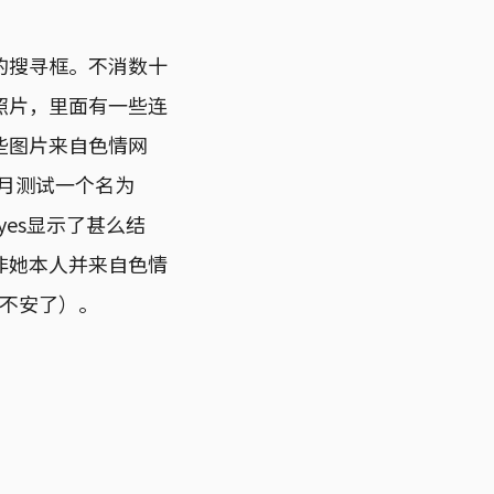
的搜寻框。不消数十
照片，里面有一些连
些图片来自色情网
年5月测试一个名为
yes显示了甚么结
非她本人并来自色情
人不安了）。