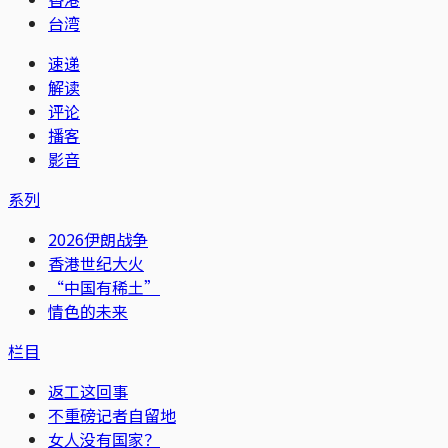
台湾
速递
解读
评论
播客
影音
系列
2026伊朗战争
香港世纪大火
“中国有稀土”
情色的未来
栏目
返工这回事
不重磅记者自留地
女人没有国家？