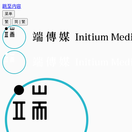
跳至内容
菜单
繁
简
|
繁