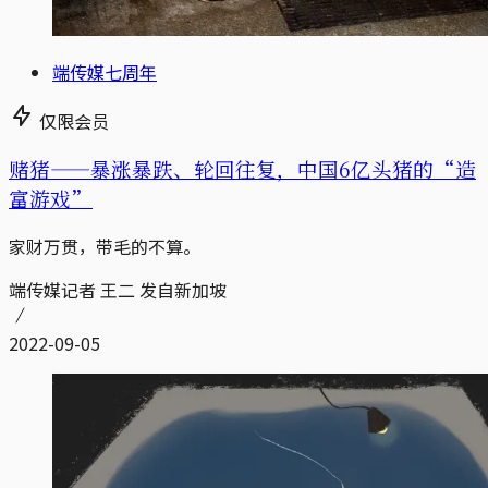
端传媒七周年
仅限会员
赌猪——暴涨暴跌、轮回往复，中国6亿头猪的“造
富游戏”
家财万贯，带毛的不算。
端传媒记者 王二 发自新加坡
2022-09-05