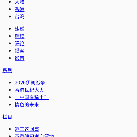
大陆
香港
台湾
速递
解读
评论
播客
影音
系列
2026伊朗战争
香港世纪大火
“中国有稀土”
情色的未来
栏目
返工这回事
不重磅记者自留地