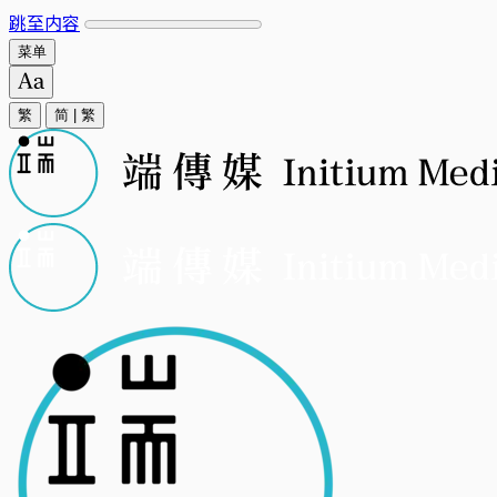
跳至内容
菜单
繁
简
|
繁