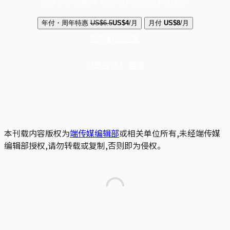
选择守护方案 + 华尔街日报或纽约时报
年付・周年特惠
US$6.5
US$4
/月
月付
US$8
/月
立即解锁全文
已是会员？
登录
本刊载内容版权为
端传媒编辑部
或相关单位所有,未经端传媒
编辑部授权,请勿转载或复制,否则即为侵权。