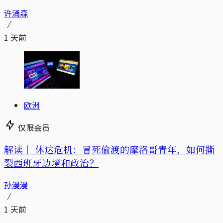
许涌森
1 天前
欧洲
仅限会员
解读｜
休达危机：冒死偷渡的摩洛哥青年，如何撕
裂西班牙边境和政治？
孙漫漫
1 天前