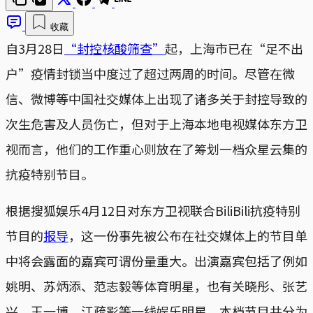
收藏
自3月28日
“封控核酸筛查”
起，上海市已在“足不出
户”疫情封锁当中度过了超过两周的时间。尽管在微
信、微博等中国社交媒体上出现了诸多关于封控导致的
次生危害及人员伤亡，但对于上海本地电视媒体东方卫
视而言，他们的工作重心则放在了筹划一档众星云集的
抗疫特别节目。
根据搜狐娱乐4月12日对东方卫视联合BiliBili抗疫特别
节目的
报导
，这一份事先被公布在社交媒体上的节目单
中将会露面的嘉宾可谓份量重大。出演嘉宾包括了例如
姚明、苏炳添、范志毅等体育明星，也有关晓彤、张艺
兴、王一博、江疏影等一线娱乐明星。本档节目共分为