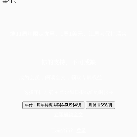
事件。
端11周年限定优惠，1周1美元，让思考保持清爽
你的支持，不可或缺
成为会员，阅读全文，领取专属权益
选择守护方案 + 华尔街日报或纽约时报
年付・周年特惠
US$6.5
US$4
/月
月付
US$8
/月
立即解锁全文
已是会员？
登录