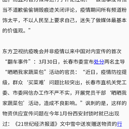
当不道歉偷偷销毁痕迹关闭评论，疫情期间所有频道粉
饰太平，不以人民至上要求自己，迷失了做媒体最基本
的价值观。”
东方卫视抗疫晚会并非疫情以来中国对内宣传的首次
“翻车事件”：3月30日，长春市委宣布
处分
两名主导
“晒晒我家蔬菜包”活动的官员：“近日，疫情防控提
级，群众‘买菜难’问题比较突出，长春市直机关党工
委、市委网信办工作不严不实，开展党员干部‘晒晒我
家蔬菜包’活动，造成不良影响。”讽刺的是，这样的
物资供应宣传问题在今年1月份西安封锁时就已出现
过：《21世纪经济报道》文中雪中送炭赠送物资的
行