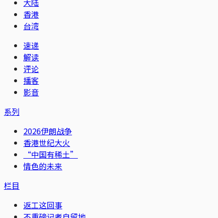
大陆
香港
台湾
速递
解读
评论
播客
影音
系列
2026伊朗战争
香港世纪大火
“中国有稀土”
情色的未来
栏目
返工这回事
不重磅记者自留地