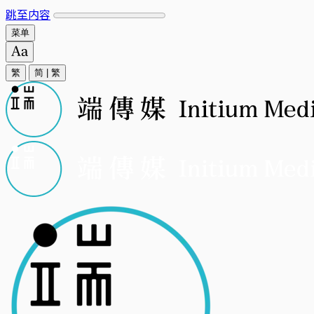
跳至内容
菜单
繁
简
|
繁