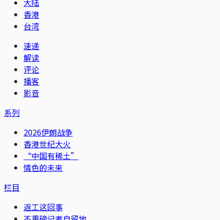
大陆
香港
台湾
速递
解读
评论
播客
影音
系列
2026伊朗战争
香港世纪大火
“中国有稀土”
情色的未来
栏目
返工这回事
不重磅记者自留地