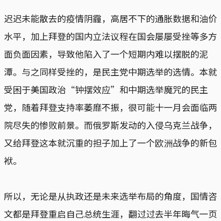
迟迟未能散去的疫情阴霾，高居不下的通胀数据和油价
水平，加上拜登的国内立法议程在国会屡屡受挫等多方
面负面因素，导致他陷入了一个短期内难以摆脱的泥
潭。与之同样受挫的，是民主党中期选举的选情。本就
受困于美国政治“钟摆效应”和中期选举魔咒的民主
党，随着拜登支持率萎靡不振，很可能十一月会面临两
院尽失的惨败前景。而俄罗斯发动的入侵乌克兰战争，
又给拜登这本就沉重的担子加上了一个欧洲战争的新包
袱。
所以，无论是从执政还是未来选举布局的角度，国情咨
文都是拜登重启自己总统生涯，翻过过去半年晦气一页