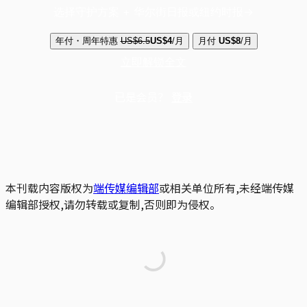
选择守护方案 + 华尔街日报或纽约时报
年付・周年特惠
US$6.5
US$4
/月
月付
US$8
/月
立即解锁全文
已是会员？
登录
本刊载内容版权为
端传媒编辑部
或相关单位所有,未经端传媒
编辑部授权,请勿转载或复制,否则即为侵权。