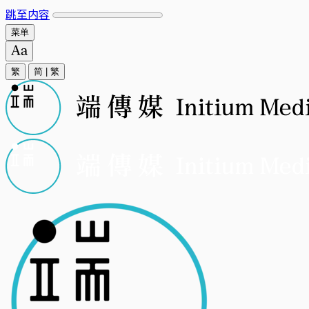
跳至内容
菜单
繁
简
|
繁