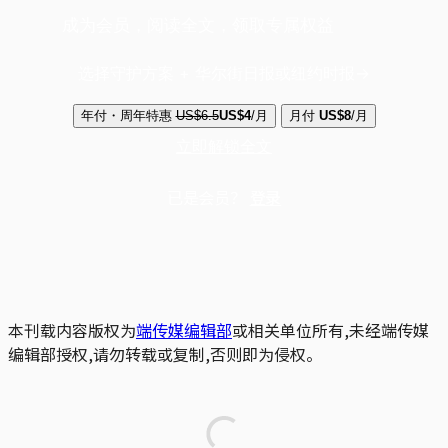
成为会员，阅读全文，领取专属权益
选择守护方案 + 华尔街日报或纽约时报
年付・周年特惠
US$6.5
US$4
/月
月付
US$8
/月
立即解锁全文
已是会员？
登录
本刊载内容版权为
端传媒编辑部
或相关单位所有,未经端传媒
编辑部授权,请勿转载或复制,否则即为侵权。