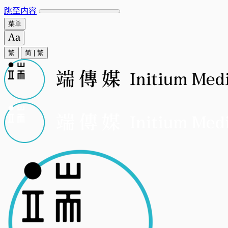
跳至内容
菜单
繁
简
|
繁