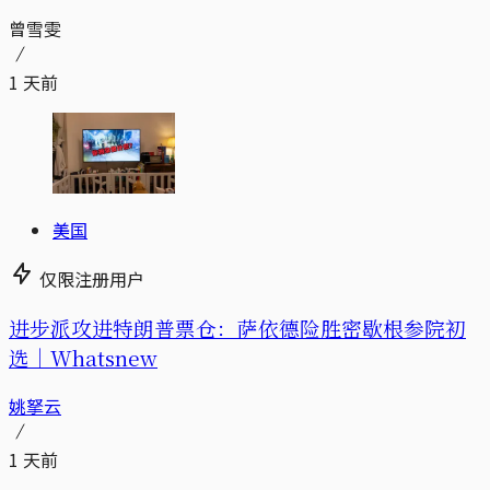
曾雪雯
1 天前
美国
仅限注册用户
进步派攻进特朗普票仓：萨依德险胜密歇根参院初
选｜Whatsnew
姚拏云
1 天前