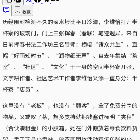
收藏
历经围封检测不久的深水埗比平日冷清，李维怡打开半
杯寮的玻璃门，门上三张挥春（春联）笔迹迥异，来自
日前挥春书法工作坊三名导师：横幅“诸众共生”，直
幅“好雨知时节”、“润物细无声”。自去年集结“茶
室”、“社区”、“文化”于一身的空间半杯寮开张，
文字耕作者、社区艺术工作者李维怡又添一重身分：半
杯寮“店员”。
这里没有“老板”，也没有“顾客”，拿了免费分享的
物品，又或叹了茶，想多支持就把钱塞进标明“夹租”
（合伙凑租金）的小胶箱。她在门外搬放着零食饮料货
架、手工艺品小卖站、放不同团体活动宣传单张的小