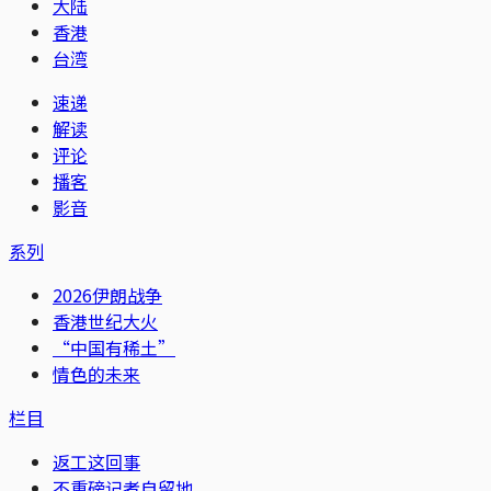
大陆
香港
台湾
速递
解读
评论
播客
影音
系列
2026伊朗战争
香港世纪大火
“中国有稀土”
情色的未来
栏目
返工这回事
不重磅记者自留地