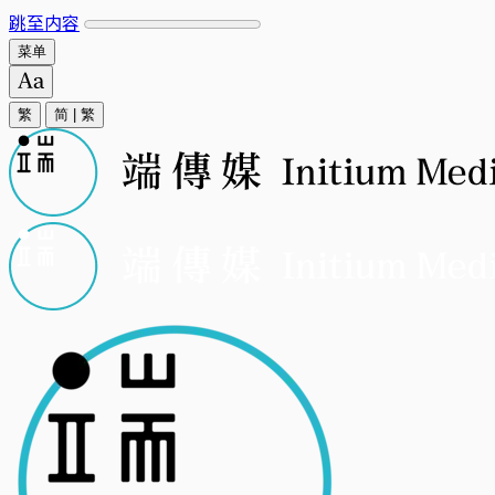
跳至内容
菜单
繁
简
|
繁