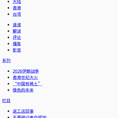
大陆
香港
台湾
速递
解读
评论
播客
影音
系列
2026伊朗战争
香港世纪大火
“中国有稀土”
情色的未来
栏目
返工这回事
不重磅记者自留地