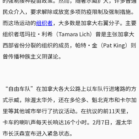
的强制接种疫苗政策。然而，随著示威扩大，许多普通
民众介入，要求解除或放宽多项防疫限制及强制措施。
而这场运动的
组织者
，大多数是加拿大右翼分子。主要
组织者塔玛拉·利希（Tamara Lich）曾是主张加拿大
西部省份分裂的组织的成员，帕特·金（Pat King）则
曾传播种族主义阴谋论。
“自由车队”在加拿大各大公路上以车队行进堵路的方
式示威，除渥太华外，还在多伦多、魁北克市和卡尔加
里等其他城市举行了抗议活动。在抗议的前11天里，
卡车的喇叭声每天长响达16个小时。2月7日，渥太华
市长沃森宣布进入紧急状态。