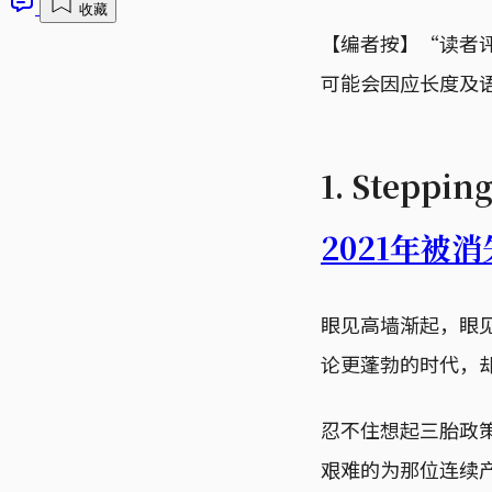
收藏
【编者按】“读者
可能会因应长度及
1. Stepp
2021年被
眼见高墙渐起，眼
论更蓬勃的时代，
忍不住想起三胎政
艰难的为那位连续