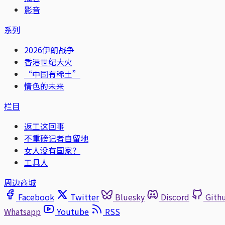
影音
系列
2026伊朗战争
香港世纪大火
“中国有稀土”
情色的未来
栏目
返工这回事
不重磅记者自留地
女人没有国家？
工具人
周边商城
Facebook
Twitter
Bluesky
Discord
Gith
Whatsapp
Youtube
RSS