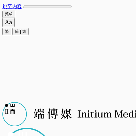
跳至内容
菜单
繁
简
|
繁