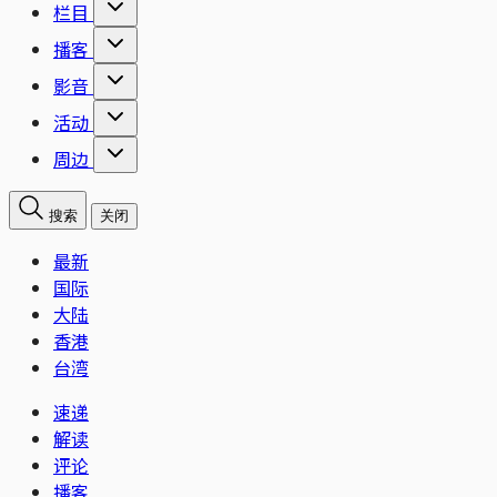
栏目
播客
影音
活动
周边
搜索
关闭
最新
国际
大陆
香港
台湾
速递
解读
评论
播客