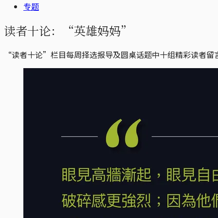
专题
读者十论：“英雄妈妈”
“读者十论”栏目每周择选报导及圆桌话题中十组精彩读者留