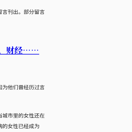
留言刊出。部分留言
、财经⋯⋯
因为他们曾经历过言
。
当城市里的女性还在
病的女性已经成为