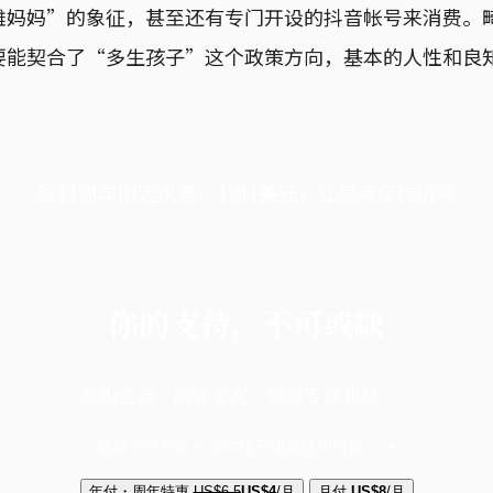
雄妈妈”的象征，甚至还有专门开设的抖音帐号来消费。
要能契合了“多生孩子”这个政策方向，基本的人性和良
端11周年限定优惠，1周1美元，让思考保持清爽
你的支持，不可或缺
成为会员，阅读全文，领取专属权益
选择守护方案 + 华尔街日报或纽约时报
年付・周年特惠
US$6.5
US$4
/月
月付
US$8
/月