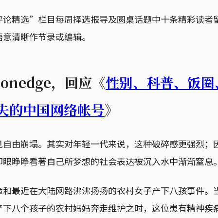
评论精选”栏目每周择选报导及圆桌话题中十条精彩读者
语意清晰作节录或编辑。
ingonedge，回应《
性别、科普、饭圈
消失的中国网络帐号
》
见自由崩塌。其实对年轻一代来说，这种破碎感更强烈；
却眼睁睁看著自己所梦想的社会表达被沉入水中渐渐窒息
策和最近在大陆网路沸沸扬扬的农村女子产下八孩事件。
产下八个孩子的农村妈妈奔走维护之时，这位患有精神疾