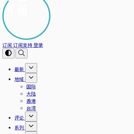
订阅
订阅支持
登录
最新
地域
国际
大陆
香港
台湾
评论
系列