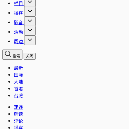
栏目
播客
影音
活动
周边
搜索
关闭
最新
国际
大陆
香港
台湾
速递
解读
评论
播客