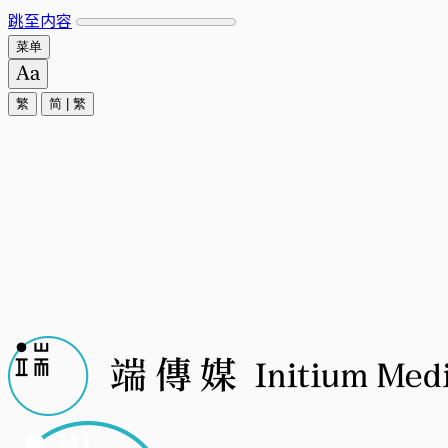
跳至内容
菜单
繁
简
|
繁