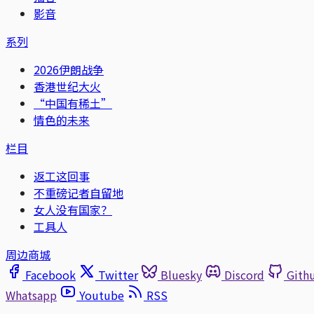
影音
系列
2026伊朗战争
香港世纪大火
“中国有稀土”
情色的未来
栏目
返工这回事
不重磅记者自留地
女人没有国家？
工具人
周边商城
Facebook
Twitter
Bluesky
Discord
Gith
Whatsapp
Youtube
RSS