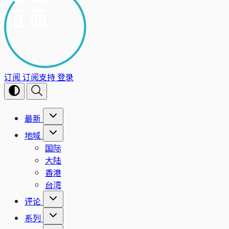
订阅
订阅支持
登录
最新
地域
国际
大陆
香港
台湾
评论
系列