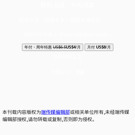
你的支持，不可或缺
成为会员，阅读全文，领取专属权益
选择守护方案 + 华尔街日报或纽约时报
年付・周年特惠
US$6.5
US$4
/月
月付
US$8
/月
立即解锁全文
已是会员？
登录
本刊载内容版权为
端传媒编辑部
或相关单位所有,未经端传媒
编辑部授权,请勿转载或复制,否则即为侵权。