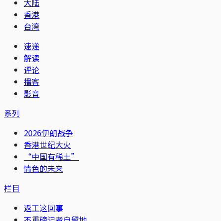
大陆
香港
台湾
速递
解读
评论
播客
影音
系列
2026伊朗战争
香港世纪大火
“中国有稀土”
情色的未来
栏目
返工这回事
不重磅记者自留地