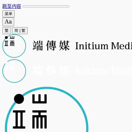
跳至内容
菜单
繁
简
|
繁