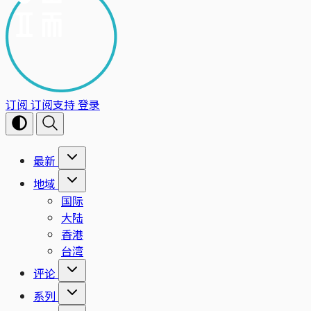
订阅
订阅支持
登录
最新
地域
国际
大陆
香港
台湾
评论
系列