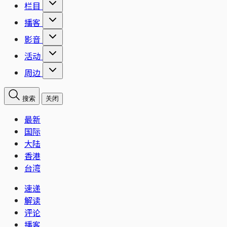
栏目
播客
影音
活动
周边
搜索
关闭
最新
国际
大陆
香港
台湾
速递
解读
评论
播客