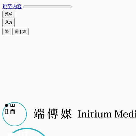
跳至内容
菜单
繁
简
|
繁