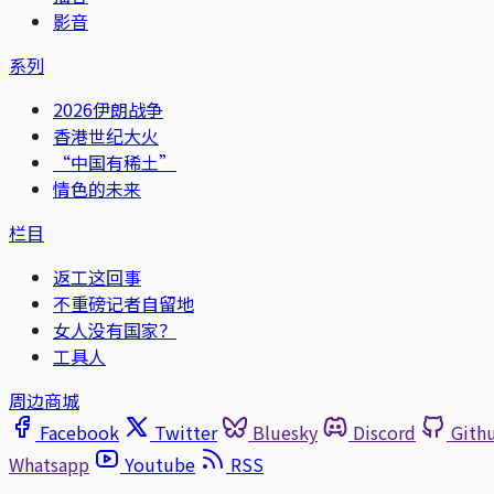
影音
系列
2026伊朗战争
香港世纪大火
“中国有稀土”
情色的未来
栏目
返工这回事
不重磅记者自留地
女人没有国家？
工具人
周边商城
Facebook
Twitter
Bluesky
Discord
Gith
Whatsapp
Youtube
RSS