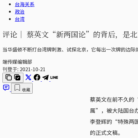
台海关系
政治
台湾
评论｜
蔡英文“新两国论”的背后，是北
当华盛顿不断打台湾牌刺激、试探北京，它每出一次牌的边际
端传媒编辑部
刊登于:
2021-10-21
收藏
蔡英文在前不久的
属”，被大陆国台办
李登辉的“特殊两
的正式文稿。