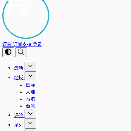
订阅
订阅支持
登录
最新
地域
国际
大陆
香港
台湾
评论
系列