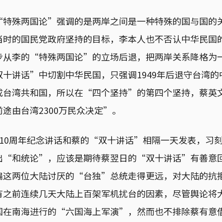
“特殊两国论”强调的是两岸之间是一种特殊的国与国的关
当时的国民党政府坚持的目标，李本人也不否认中华民国
步从李的“特殊两国论”的立场后退，把两岸关系降格为
十讲话”中切割中华民国，只强调1949年后退守台湾
成台湾共和国，所以在“四个坚持”的第四个坚持，蔡英
途由台湾2300万民众决定”。
110周年纪念讲话和蔡的“双十讲话”相隔一天发表，习
出“和统论”，应该是期待蔡翌日的“双十讲话”有善意
扁这两位大陆讨厌的“台独”总统走得更远，对大陆的抗
有之前连续几天大陆上百架军机扰台的因素，尽管舆论将
国在南海进行的“六国海上军演”，然而也不排除蔡有意