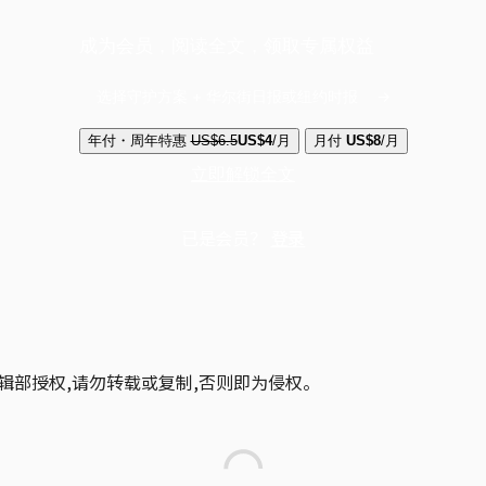
成为会员，阅读全文，领取专属权益
选择守护方案 + 华尔街日报或纽约时报
年付・周年特惠
US$6.5
US$4
/月
月付
US$8
/月
立即解锁全文
已是会员？
登录
辑部授权,请勿转载或复制,否则即为侵权。