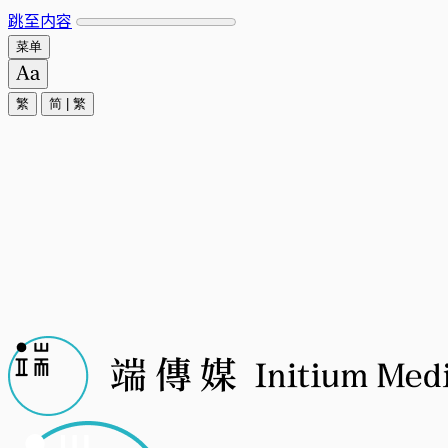
跳至内容
菜单
繁
简
|
繁