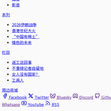
影音
系列
2026伊朗战争
香港世纪大火
“中国有稀土”
情色的未来
栏目
返工这回事
不重磅记者自留地
女人没有国家？
工具人
周边商城
Facebook
Twitter
Bluesky
Discord
Gith
Whatsapp
Youtube
RSS