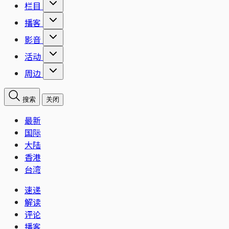
栏目
播客
影音
活动
周边
搜索
关闭
最新
国际
大陆
香港
台湾
速递
解读
评论
播客