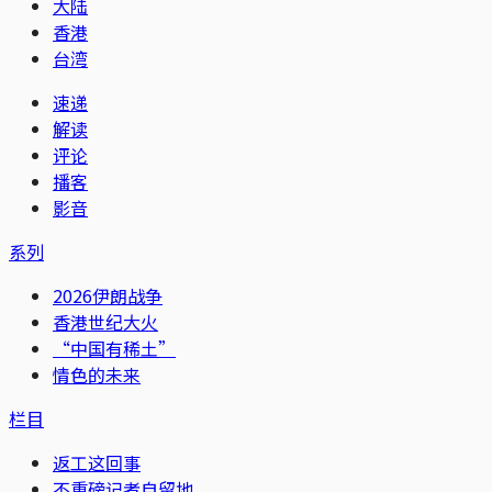
大陆
香港
台湾
速递
解读
评论
播客
影音
系列
2026伊朗战争
香港世纪大火
“中国有稀土”
情色的未来
栏目
返工这回事
不重磅记者自留地