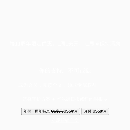
端11周年限定优惠，1周1美元，让思考保持清爽
你的支持，不可或缺
成为会员，阅读全文，领取专属权益
选择守护方案 + 华尔街日报或纽约时报
年付・周年特惠
US$6.5
US$4
/月
月付
US$8
/月
立即解锁全文