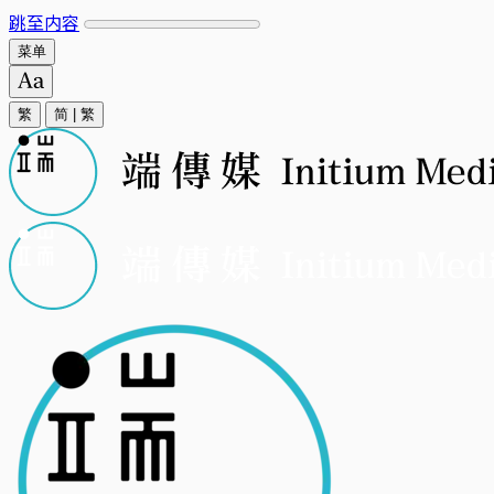
跳至内容
菜单
繁
简
|
繁