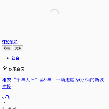
评论须知
最新
更多
社会
仅限会员
雄安“千年大计”第9年，一项进度为0.9%的新城
建设
小飞
2 小时前