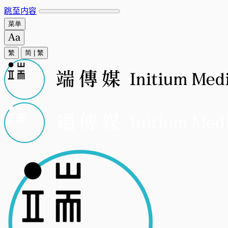
跳至内容
菜单
繁
简
|
繁