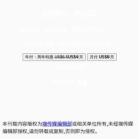
你的支持，不可或缺
成为会员，阅读全文，领取专属权益
选择守护方案 + 华尔街日报或纽约时报
年付・周年特惠
US$6.5
US$4
/月
月付
US$8
/月
立即解锁全文
已是会员？
登录
本刊载内容版权为
端传媒编辑部
或相关单位所有,未经端传媒
编辑部授权,请勿转载或复制,否则即为侵权。