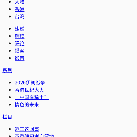
大陆
香港
台湾
速递
解读
评论
播客
影音
系列
2026伊朗战争
香港世纪大火
“中国有稀土”
情色的未来
栏目
返工这回事
不重磅记者自留地