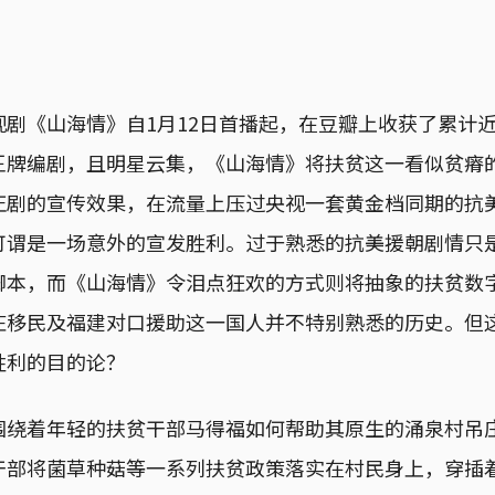
剧《山海情》自1月12日首播起，在豆瓣上收获了累计近3
王牌编剧，且明星云集，《山海情》将扶贫这一看似贫瘠
正剧的宣传效果，在流量上压过央视一套黄金档同期的抗美
可谓是一场意外的宣发胜利。过于熟悉的抗美援朝剧情只
脚本，而《山海情》令泪点狂欢的方式则将抽象的扶贫数
庄移民及福建对口援助这一国人并不特别熟悉的历史。但
胜利的目的论？
围绕着年轻的扶贫干部马得福如何帮助其原生的涌泉村吊
干部将菌草种菇等一系列扶贫政策落实在村民身上，穿插