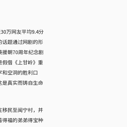
0万网友平均9.4分
的话题通过网剧的形
援朝70周年纪念剧
是假借《上甘岭》重
字和空洞的胜利口
这是真实而铸自生命
庄移民至闽宁村，并
着得福的弟弟得宝种