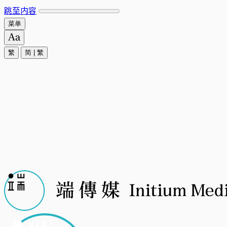
跳至内容
菜单
繁
简
|
繁