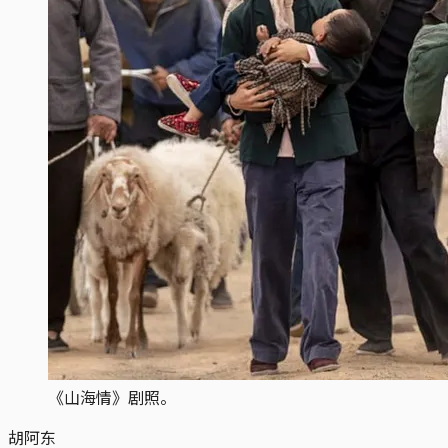
《山海情》剧照。
胡阿东