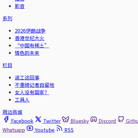
影音
系列
2026伊朗战争
香港世纪大火
“中国有稀土”
情色的未来
栏目
返工这回事
不重磅记者自留地
女人没有国家？
工具人
周边商城
Facebook
Twitter
Bluesky
Discord
Gith
Whatsapp
Youtube
RSS