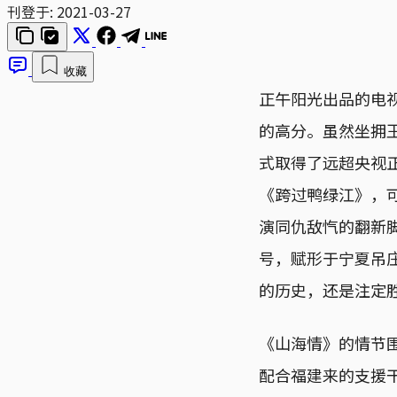
刊登于:
2021-03-27
收藏
正午阳光出品的电视
的高分。虽然坐拥
式取得了远超央视
《跨过鸭绿江》，
演同仇敌忾的翻新
号，赋形于宁夏吊
的历史，还是注定
《山海情》的情节
配合福建来的支援