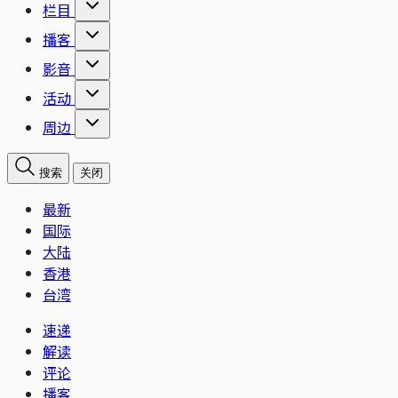
栏目
播客
影音
活动
周边
搜索
关闭
最新
国际
大陆
香港
台湾
速递
解读
评论
播客