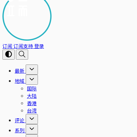
订阅
订阅支持
登录
最新
地域
国际
大陆
香港
台湾
评论
系列