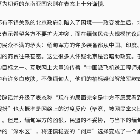
更为切近的东南亚国家则在表态上十分谨慎。
都有不错关系的北京政府则陷入了困境——政变发生后，
仅表示希望各方不要扩大冲突。而在缅甸民众大规模抗议
甸民众不满的矛头：缅甸军方的许多装备都从中国、印度
国的商贸往来甚密。这让很多人怀疑北京是否暗助政变。
的目标之一。互联网上大量流传着“中国派飞机送工程师
中有许多白皮肤，不像缅甸人，他们的袖标疑似解放军款
后辟谣并升级了表态称“现在的局面完全是中方不愿意看
假扮”也大概率是网络上的过度反应（毕竟，被网民拿来
）。但是，缅甸军方的凶狠，民盟的不妥协，与当下的缅
手的“深水区”，将谨慎稳妥的“闷声”选择变成了一个