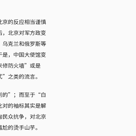
北京的反应相当谨慎
后，北京对军方政变
、乌克兰和俄罗斯等
于是，中国大使馆变
来修防火墙”或是
式”之类的流言。
到的”；而至于“白
比对的袖标其实是解
甸民众抗争，对北京
尴尬的烫手山芋。