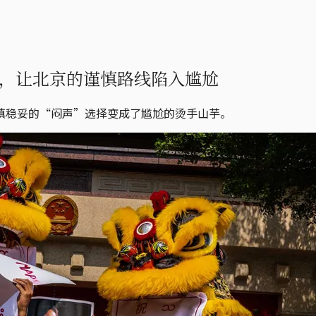
，让北京的谨慎路线陷入尴尬
慎稳妥的“闷声”选择变成了尴尬的烫手山芋。