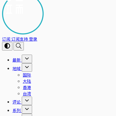
订阅
订阅支持
登录
最新
地域
国际
大陆
香港
台湾
评论
系列