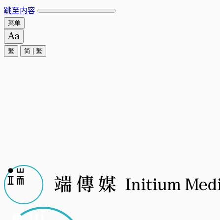
跳至内容
菜单
繁
简
|
繁