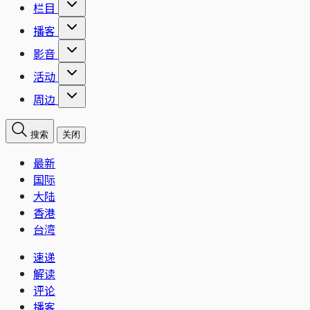
栏目
播客
影音
活动
周边
搜索
关闭
最新
国际
大陆
香港
台湾
速递
解读
评论
播客