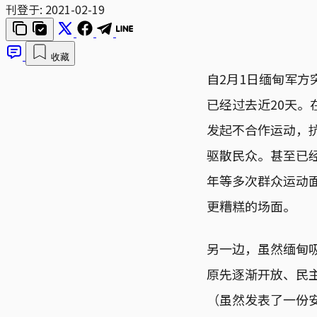
刊登于:
2021-02-19
收藏
自2月1日缅甸军
已经过去近20天
发起不合作运动，
驱散民众。甚至已经
年等多次群众运动
更糟糕的场面。
另一边，虽然缅甸
原先逐渐开放、民
（虽然发表了一份