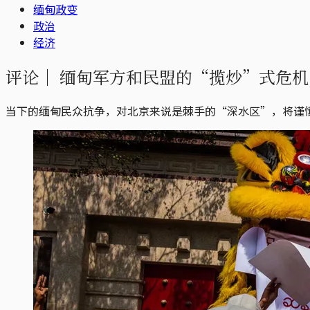
缅甸政变
政治
经济
评论｜
缅甸军方和民盟的“揽炒”式危机
当下的缅甸民众抗争，对北京来说是棘手的“深水区”，将谨