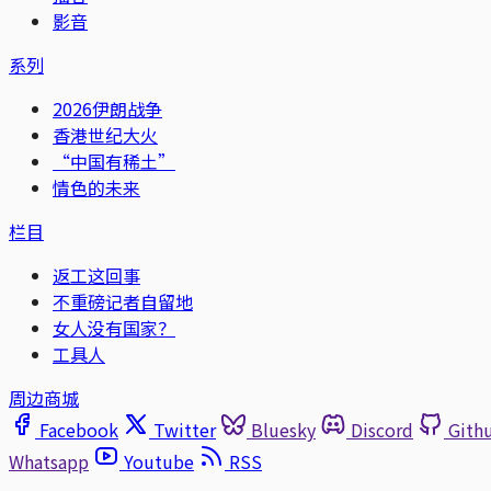
影音
系列
2026伊朗战争
香港世纪大火
“中国有稀土”
情色的未来
栏目
返工这回事
不重磅记者自留地
女人没有国家？
工具人
周边商城
Facebook
Twitter
Bluesky
Discord
Gith
Whatsapp
Youtube
RSS