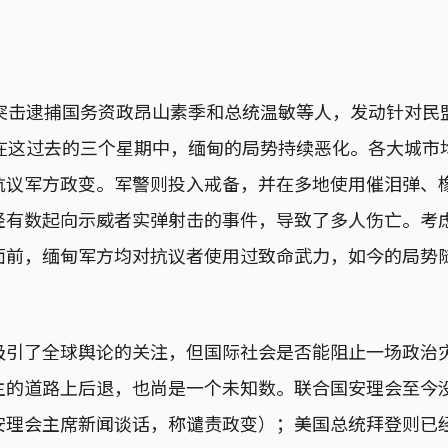
方突击逮捕国务资政昂山素季和总统温敏等人，发动针对民
。在这过去的三个星期中，缅甸的局势持续恶化。各大城市
抗议军方政变。军警则投入戒备，并在多地使用催泪弹、
有数起向示威者实弹射击的事件，导致了多人伤亡。考虑到1
面前，缅甸军方均对抗议者使用过致命武力，如今的局势
吸引了全球舆论的关注，但国际社会是否能阻止一场政治
主的道路上后退，也尚是一个未知数。联合国安理会至今
安理会主席新闻谈话，称谴责政变）；美国总统拜登则已