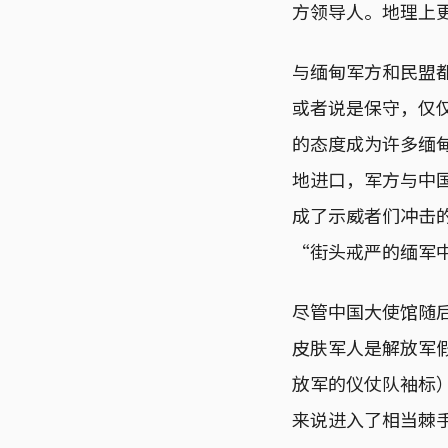
方领导人。地理上
与缅甸军方和民盟
或者说是保守，仅
的态度成为许多缅
地进口，军方与中
成了示威者们冲击
“街头戒严的缅军
尽管中国大使馆随
皮肤军人是解放军
放军的仪仗队袖标
来说进入了相当棘