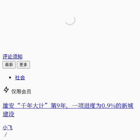
评论须知
最新
更多
社会
仅限会员
雄安“千年大计”第9年，一项进度为0.9%的新城
建设
小飞