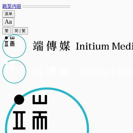
跳至内容
菜单
繁
简
|
繁