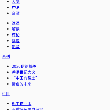
大陆
香港
台湾
速递
解读
评论
播客
影音
系列
2026伊朗战争
香港世纪大火
“中国有稀土”
情色的未来
栏目
返工这回事
不重磅记者自留地