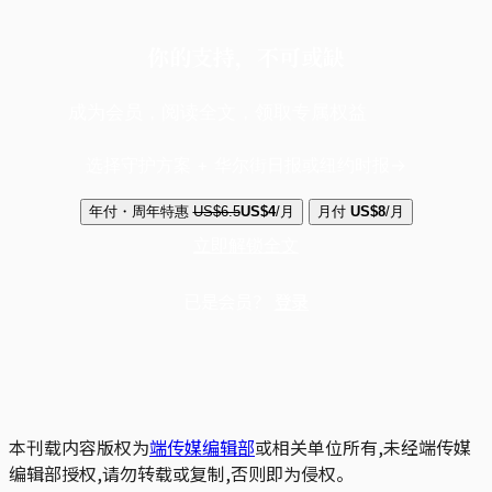
你的支持，不可或缺
成为会员，阅读全文，领取专属权益
选择守护方案 + 华尔街日报或纽约时报
年付・周年特惠
US$6.5
US$4
/月
月付
US$8
/月
立即解锁全文
已是会员？
登录
本刊载内容版权为
端传媒编辑部
或相关单位所有,未经端传媒
编辑部授权,请勿转载或复制,否则即为侵权。