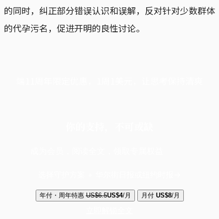
的同时，纠正部分错误认识和误解，反对针对少数群体
的代孕污名，促进开明的良性讨论。
端11周年限定优惠，1周1美元，让思考保持清爽
你的支持，不可或缺
成为会员，阅读全文，领取专属权益
选择守护方案 + 华尔街日报或纽约时报
年付・周年特惠
US$6.5
US$4
/月
月付
US$8
/月
立即解锁全文