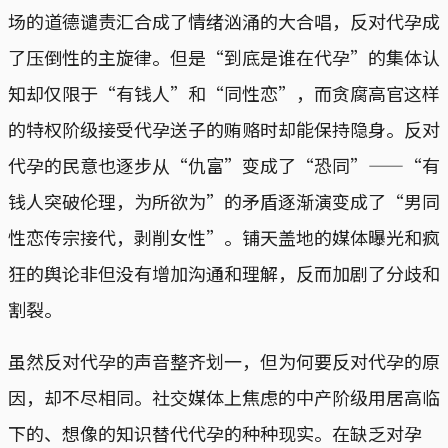
场的道德谴责汇合成了情绪汹涌的大合唱，反对代孕成
了压倒性的主旋律。但是“到底是谁在代孕”的集体认
知却仅限于“有钱人”和“同性恋”，而贪腐高官这样
的特权阶级接受代孕送子的贿赂时却能保持隐身。反对
代孕的民意也逐步从“仇富”变成了“恐同”——“有
钱人突破伦理，为所欲为”的矛盾逐渐演变成了“男同
性恋传宗接代，剥削女性”。铺天盖地的媒体曝光和疯
狂的舆论非但没有增加沟通和理解，反而加剧了分歧和
割裂。
虽然反对代孕的声音整齐划一，但为何要反对代孕的原
因，却不尽相同。社交媒体上焦虑的中产阶级用居高临
下的、想像的知识替代代孕的种种现实。在缺乏对孕