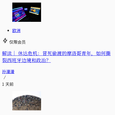
欧洲
仅限会员
解读｜
休达危机：冒死偷渡的摩洛哥青年，如何撕
裂西班牙边境和政治？
孙漫漫
1 天前