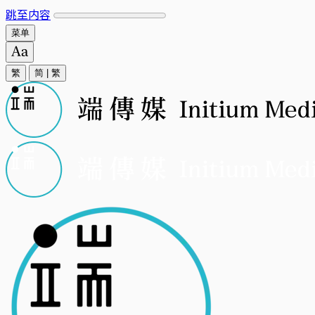
跳至内容
菜单
繁
简
|
繁