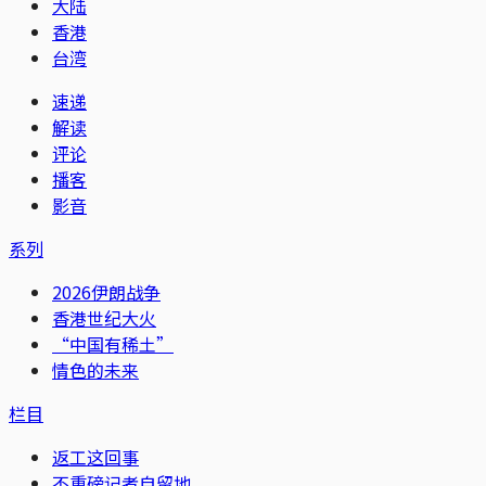
大陆
香港
台湾
速递
解读
评论
播客
影音
系列
2026伊朗战争
香港世纪大火
“中国有稀土”
情色的未来
栏目
返工这回事
不重磅记者自留地