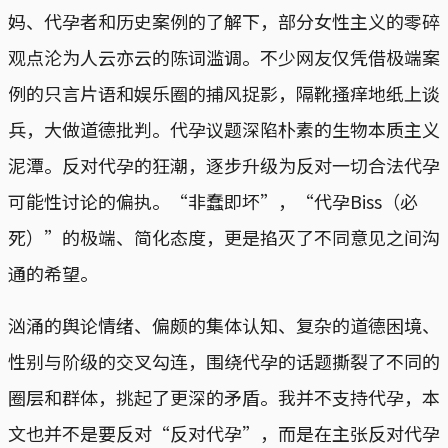
妈、代孕者和历史案例的了解下，部分女性主义的零碎
观点沦为人云亦云的陈词滥调。不少网友仅凭借极端案
例的只言片语和娱乐圈的捕风捉影，隔靴搔痒地纸上谈
兵，大做道德批判。代孕议题深陷朴素的生物本质主义
泥潭。反对代孕的狂潮，逐步升级为反对一切合法代孕
可能性讨论的偏执。“非蠢即坏”，“代孕Biss（必
死）”的极端、简化态度，更是掐灭了不同意见之间沟
通的希望。
汹涌的舆论情绪、偏颇的集体认知、复杂的道德困境、
性别与阶级的交叉勾连，围绕代孕的话题撕裂了不同的
圈层和群体，挑起了更深的矛盾。我并不支持代孕，本
文也并不是要反对“反对代孕”，而是在主张反对代孕