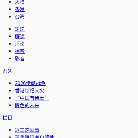
大陆
香港
台湾
速递
解读
评论
播客
影音
系列
2026伊朗战争
香港世纪大火
“中国有稀土”
情色的未来
栏目
返工这回事
不重磅记者自留地