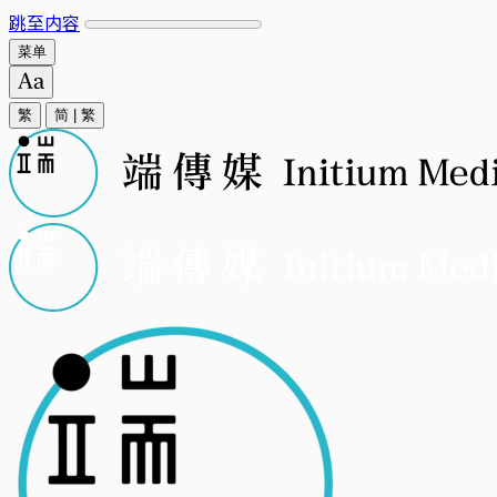
跳至内容
菜单
繁
简
|
繁