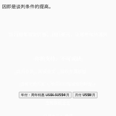
因即是谈判条件的提高。
端11周年限定优惠，1周1美元，让思考保持清爽
你的支持，不可或缺
成为会员，阅读全文，领取专属权益
选择守护方案 + 华尔街日报或纽约时报
年付・周年特惠
US$6.5
US$4
/月
月付
US$8
/月
立即解锁全文