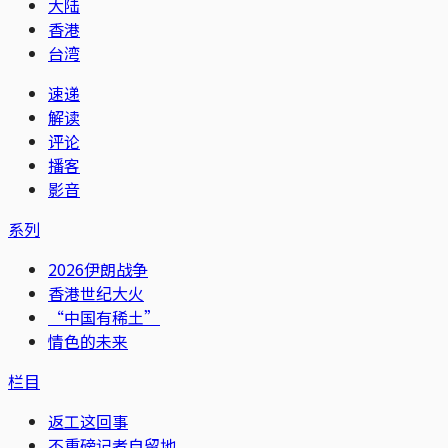
大陆
香港
台湾
速递
解读
评论
播客
影音
系列
2026伊朗战争
香港世纪大火
“中国有稀土”
情色的未来
栏目
返工这回事
不重磅记者自留地