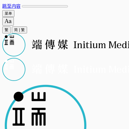
跳至内容
菜单
繁
简
|
繁