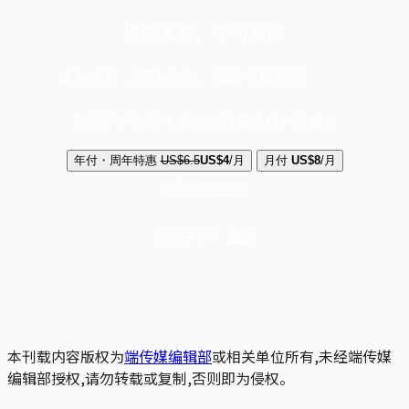
你的支持，不可或缺
成为会员，阅读全文，领取专属权益
选择守护方案 + 华尔街日报或纽约时报
年付・周年特惠
US$6.5
US$4
/月
月付
US$8
/月
立即解锁全文
已是会员？
登录
本刊载内容版权为
端传媒编辑部
或相关单位所有,未经端传媒
编辑部授权,请勿转载或复制,否则即为侵权。