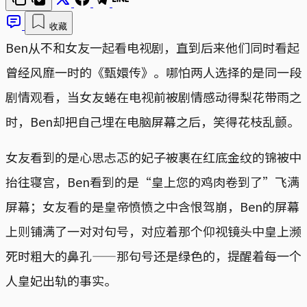
收藏
Ben从不和女友一起看电视剧，直到后来他们同时看起
曾经风靡一时的《甄嬛传》。哪怕两人选择的是同一段
剧情观看，当女友蜷在电视前被剧情感动得梨花带雨之
时，Ben却把自己埋在电脑屏幕之后，笑得花枝乱颤。
女友看到的是心思忐忑的妃子被裹在红底金纹的锦被中
抬往寝宫，Ben看到的是“皇上您的鸡肉卷到了”飞满
屏幕；女友看的是皇帝愤愤之中含恨驾崩，Ben的屏幕
上则铺满了一对对句号，对应着那个仰视镜头中皇上濒
死时粗大的鼻孔——那句号还是绿色的，提醒着每一个
人皇妃出轨的事实。