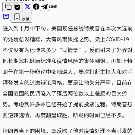
收藏
进入到十月中下旬，美国现任总统特朗普在本次大选前
的处境愈发糟糕，大有风雨飘摇之势。染上COVID-19
不仅没有为他博来多少“同情票”，反而引来了外界对
他长期忽视健康标准和疫情风险的集体嘲讽。再加上特
朗普在第一场辩论中咄咄逼人，屡次打断主持人和对手
拜登发言的过激辩论风格，更是让他失分严重，目前在
全国范围的民调陷入了落后两位数以上差距的巨大劣
势。考虑到许多州已经开始了提前投票过程，特朗普想
要逆转选情，再度翻盘取胜，所剩的时间已经不多。
特朗普当下的困境，既反映了他对疫情处理不当引发的