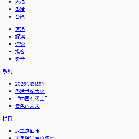
大陆
香港
台湾
速递
解读
评论
播客
影音
系列
2026伊朗战争
香港世纪大火
“中国有稀土”
情色的未来
栏目
返工这回事
不重磅记者自留地