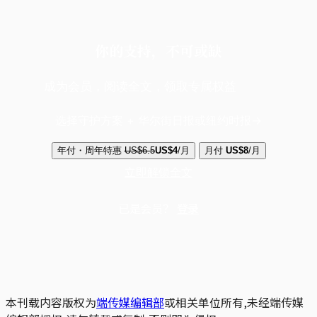
你的支持，不可或缺
成为会员，阅读全文，领取专属权益
选择守护方案 + 华尔街日报或纽约时报
年付・周年特惠
US$6.5
US$4
/月
月付
US$8
/月
立即解锁全文
已是会员？
登录
本刊载内容版权为
端传媒编辑部
或相关单位所有,未经端传媒