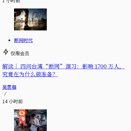
1 小时前
断网时代
仅限会员
解读｜
四问台湾“断网”演习：影响 1700 万人，
究竟在为什么做准备？
吴思薇
14 小时前