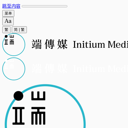
跳至内容
菜单
繁
简
|
繁