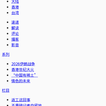
大陆
香港
台湾
速递
解读
评论
播客
影音
系列
2026伊朗战争
香港世纪大火
“中国有稀土”
情色的未来
栏目
返工这回事
不重磅记者自留地