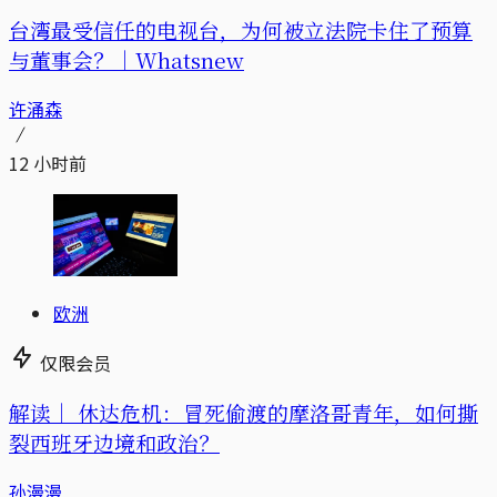
台湾最受信任的电视台，为何被立法院卡住了预算
与董事会？｜Whatsnew
许涌森
12 小时前
欧洲
仅限会员
解读｜
休达危机：冒死偷渡的摩洛哥青年，如何撕
裂西班牙边境和政治？
孙漫漫