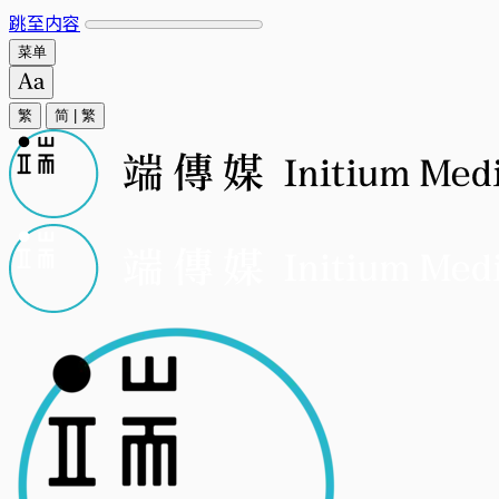
跳至内容
菜单
繁
简
|
繁