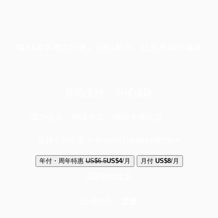
端11周年限定优惠，1周1美元，让思考保持清爽
你的支持，不可或缺
成为会员，阅读全文，领取专属权益
选择守护方案 + 华尔街日报或纽约时报
年付・周年特惠
US$6.5
US$4
/月
月付
US$8
/月
立即解锁全文
已是会员？
登录