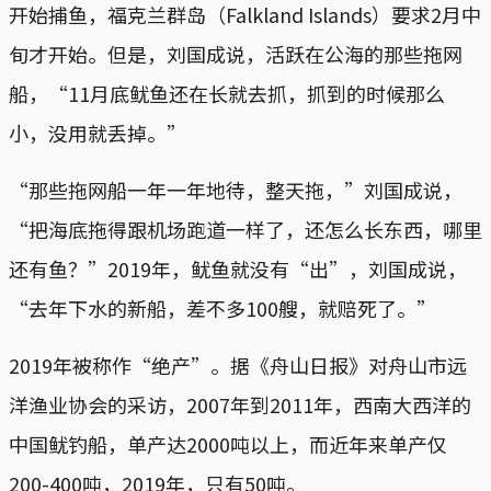
开始捕鱼，福克兰群岛（Falkland Islands）要求2月中
旬才开始。但是，刘国成说，活跃在公海的那些拖网
船，“11月底鱿鱼还在长就去抓，抓到的时候那么
小，没用就丢掉。”
“那些拖网船一年一年地待，整天拖，”刘国成说，
“把海底拖得跟机场跑道一样了，还怎么长东西，哪里
还有鱼？”2019年，鱿鱼就没有“出”，刘国成说，
“去年下水的新船，差不多100艘，就赔死了。”
2019年被称作“绝产”。据《舟山日报》对舟山市远
洋渔业协会的采访，2007年到2011年，西南大西洋的
中国鱿钓船，单产达2000吨以上，而近年来单产仅
200-400吨，2019年，只有50吨。