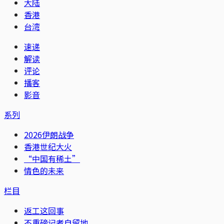
大陆
香港
台湾
速递
解读
评论
播客
影音
系列
2026伊朗战争
香港世纪大火
“中国有稀土”
情色的未来
栏目
返工这回事
不重磅记者自留地