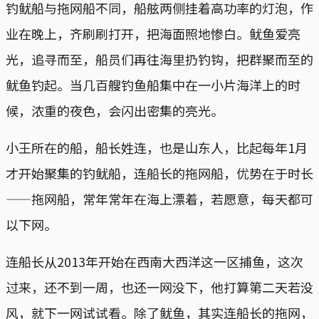
钓鱿船与拖网船不同，船舷两侧挂着高功率的灯泡，作
业在晚上，齐刷刷打开，把海面照地惨白。鱿鱼爱亮
光，追寻而至，船员们再往海里扔钓钩，把群聚而至的
鱿鱼钓起。当几百艘钓鱼船集中在一小片海洋上的时
候，浓重的夜色，会闪出密集的亮光。
小王所在的船，船长姓连，也是山东人，比起每年1月
才开始聚集的钓鱿船，连船长的拖网船，优势在于时长
——拖网船，常年常年在海上漂着，若愿意，每天都可
以下网。
连船长从2013年开始在西南大西洋这一区捕鱼，这次
过来，还不到一周，也还一网没下，他打算第二天若没
风，就下一网试试看。除了鱿鱼，其实连船长的拖网，