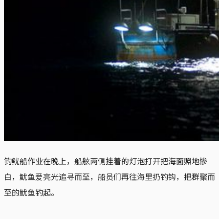
钓鱿船作业在晚上，船舷两侧挂着的灯泡打开把海面照地惨
白，鱿鱼爱亮光追寻而至，船员们再往海里扔钓钩，把群聚而
至的鱿鱼钓起。