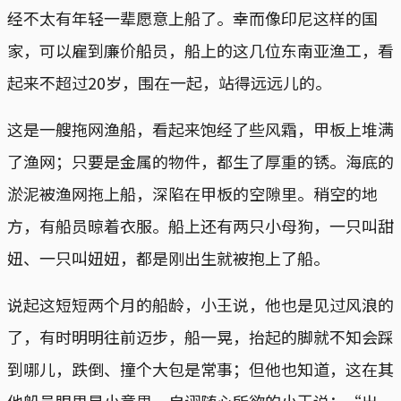
经不太有年轻一辈愿意上船了。幸而像印尼这样的国
家，可以雇到廉价船员，船上的这几位东南亚渔工，看
起来不超过20岁，围在一起，站得远远儿的。
这是一艘拖网渔船，看起来饱经了些风霜，甲板上堆满
了渔网；只要是金属的物件，都生了厚重的锈。海底的
淤泥被渔网拖上船，深陷在甲板的空隙里。稍空的地
方，有船员晾着衣服。船上还有两只小母狗，一只叫甜
妞、一只叫妞妞，都是刚出生就被抱上了船。
说起这短短两个月的船龄，小王说，他也是见过风浪的
了，有时明明往前迈步，船一晃，抬起的脚就不知会踩
到哪儿，跌倒、撞个大包是常事；但他也知道，这在其
他船员眼里是小意思。自诩随心所欲的小王说：“出