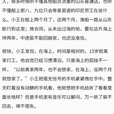
人，很多时候听不懂其他船员浓重的山东普通话，也听
不懂船上那八、九位只会零星英语的印尼劳工在说什
么。小王在船上两个月了，这两个月，渔船一路从山东
航行到这里；按合同，从未出过海的他，要在这片海上
待两年，中途能不能回趟家，也还没准信。
很快，小王发现，在海上，时间是相对的。15岁就离
家打工，他自觉已经习惯漂泊，只是海上的孤独不一
样，“以前离家两年，也不会想家，在海上，没两个月
就想家了。”小王把毫无信号的手机紧紧拽在手中。整
天盯着没有动静的手机看，他就想把手机给拆了看看里
面长啥样？但是手机里有音乐可以解闷，万一拆了装不
回去，得不偿失。