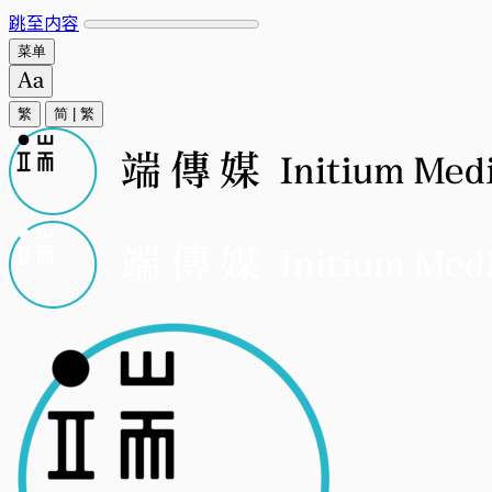
跳至内容
菜单
繁
简
|
繁