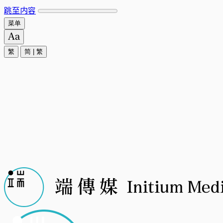
跳至内容
菜单
繁
简
|
繁