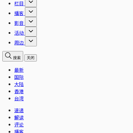
栏目
播客
影音
活动
周边
搜索
关闭
最新
国际
大陆
香港
台湾
速递
解读
评论
播客