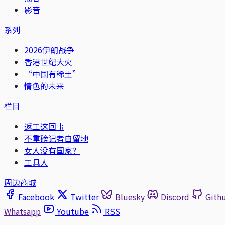
影音
系列
2026伊朗战争
香港世纪大火
“中国有稀土”
情色的未来
栏目
返工这回事
不重磅记者自留地
女人没有国家？
工具人
周边商城
Facebook
Twitter
Bluesky
Discord
Gith
Whatsapp
Youtube
RSS