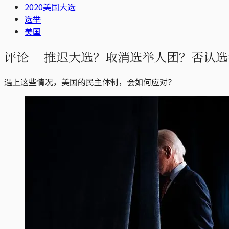
2020美国大选
选举
美国
评论｜
推迟大选？取消选举人团？否认选
遇上这些情况，美国的民主体制，会如何应对？