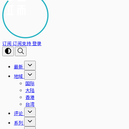
订阅
订阅支持
登录
最新
地域
国际
大陆
香港
台湾
评论
系列