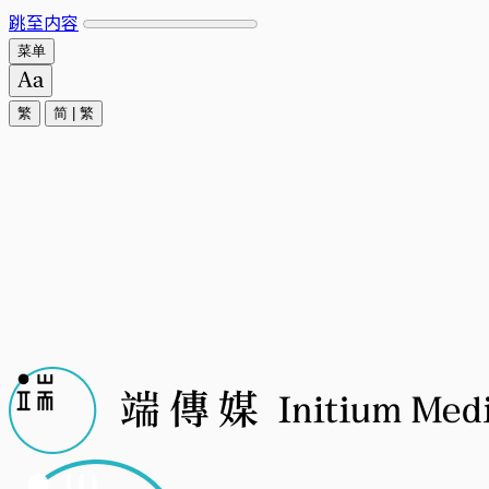
跳至内容
菜单
繁
简
|
繁