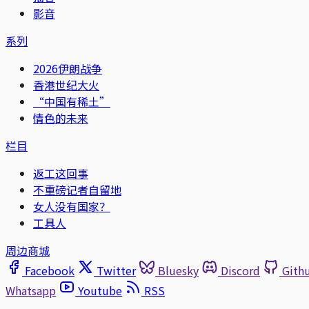
影音
系列
2026伊朗战争
香港世纪大火
“中国有稀土”
情色的未来
栏目
返工这回事
不重磅记者自留地
女人没有国家？
工具人
周边商城
Facebook
Twitter
Bluesky
Discord
Gith
Whatsapp
Youtube
RSS