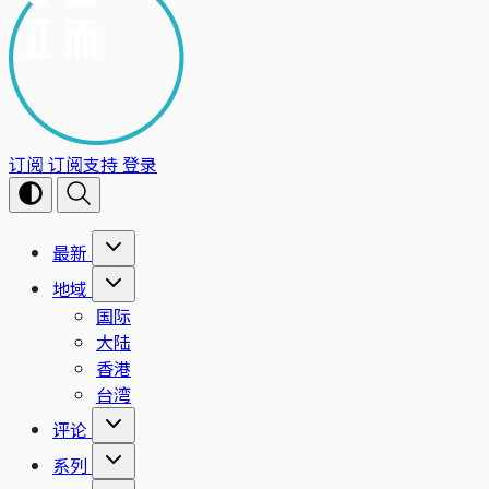
订阅
订阅支持
登录
最新
地域
国际
大陆
香港
台湾
评论
系列