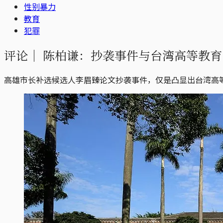
性别暴力
教育
犯罪
评论｜
陈柏谦：抄袭事件与台湾高等教育
高雄市长补选候选人李眉臻论文抄袭事件，仅是凸显出台湾高