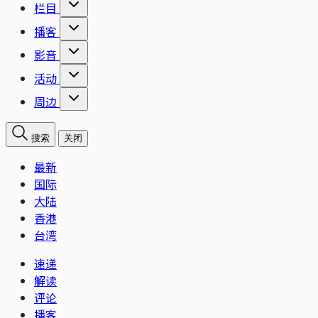
栏目
播客
影音
活动
周边
搜索
关闭
最新
国际
大陆
香港
台湾
速递
解读
评论
播客