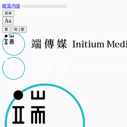
跳至内容
菜单
繁
简
|
繁