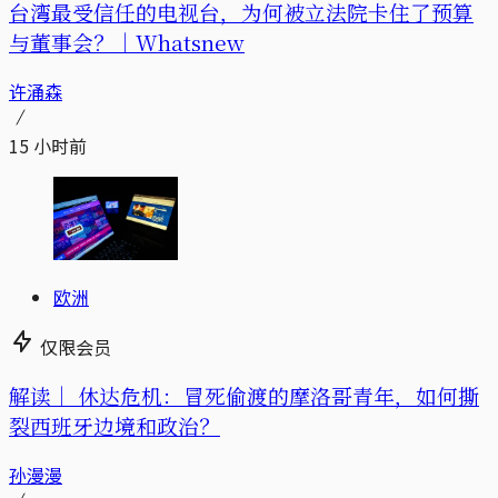
台湾最受信任的电视台，为何被立法院卡住了预算
与董事会？｜Whatsnew
许涌森
15 小时前
欧洲
仅限会员
解读｜
休达危机：冒死偷渡的摩洛哥青年，如何撕
裂西班牙边境和政治？
孙漫漫