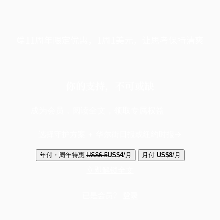
端11周年限定优惠，1周1美元，让思考保持清爽
你的支持，不可或缺
成为会员，阅读全文，领取专属权益
选择守护方案 + 华尔街日报或纽约时报
年付・周年特惠
US$6.5
US$4
/月
月付
US$8
/月
立即解锁全文
已是会员？
登录