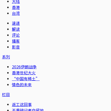
大陆
香港
台湾
速递
解读
评论
播客
影音
系列
2026伊朗战争
香港世纪大火
“中国有稀土”
情色的未来
栏目
返工这回事
不重磅记者自留地