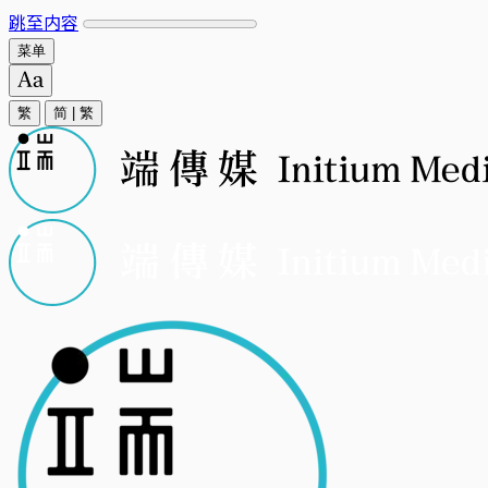
跳至内容
菜单
繁
简
|
繁