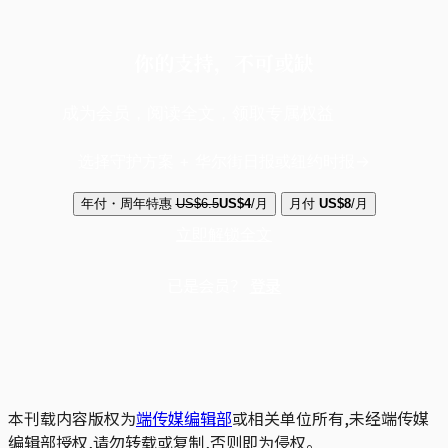
你的支持，不可或缺
成为会员，阅读全文，领取专属权益
选择守护方案 + 华尔街日报或纽约时报
年付・周年特惠
US$6.5
US$4
/月
月付
US$8
/月
立即解锁全文
已是会员？
登录
本刊载内容版权为
端传媒编辑部
或相关单位所有,未经端传媒
编辑部授权,请勿转载或复制,否则即为侵权。