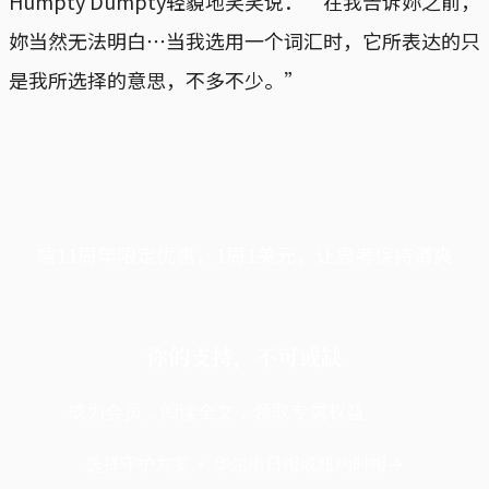
Humpty Dumpty轻藐地笑笑说：“在我告诉妳之前，
妳当然无法明白⋯当我选用一个词汇时，它所表达的只
是我所选择的意思，不多不少。”
端11周年限定优惠，1周1美元，让思考保持清爽
你的支持，不可或缺
成为会员，阅读全文，领取专属权益
选择守护方案 + 华尔街日报或纽约时报