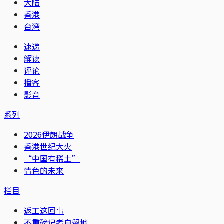
大陆
香港
台湾
速递
解读
评论
播客
影音
系列
2026伊朗战争
香港世纪大火
“中国有稀土”
情色的未来
栏目
返工这回事
不重磅记者自留地