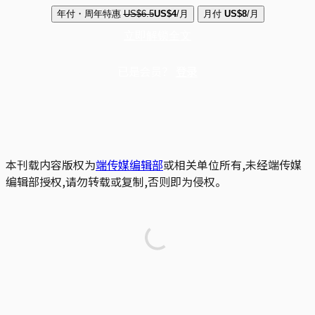
年付・周年特惠
US$6.5
US$4
/月
月付
US$8
/月
立即解锁全文
已是会员？
登录
本刊载内容版权为
端传媒编辑部
或相关单位所有,未经端传媒
编辑部授权,请勿转载或复制,否则即为侵权。