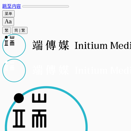
跳至内容
菜单
繁
简
|
繁