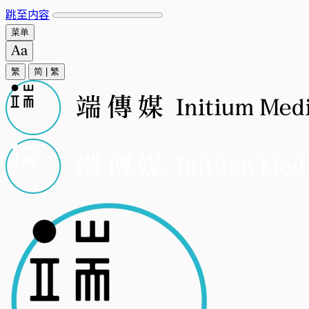
跳至内容
菜单
繁
简
|
繁