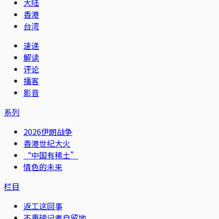
大陆
香港
台湾
速递
解读
评论
播客
影音
系列
2026伊朗战争
香港世纪大火
“中国有稀土”
情色的未来
栏目
返工这回事
不重磅记者自留地