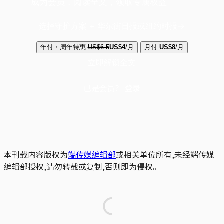
成为会员，阅读全文，领取专属权益
选择守护方案 + 华尔街日报或纽约时报
年付・周年特惠
US$6.5
US$4
/月
月付
US$8
/月
立即解锁全文
已是会员？
登录
本刊载内容版权为
端传媒编辑部
或相关单位所有,未经端传媒
编辑部授权,请勿转载或复制,否则即为侵权。