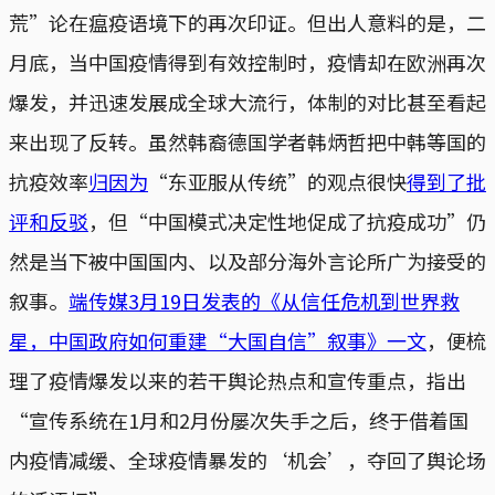
荒”论在瘟疫语境下的再次印证。但出人意料的是，二
月底，当中国疫情得到有效控制时，疫情却在欧洲再次
爆发，并迅速发展成全球大流行，体制的对比甚至看起
来出现了反转。虽然韩裔德国学者韩炳哲把中韩等国的
抗疫效率
归因为
“东亚服从传统”的观点很快
得到了批
评和反驳
，但“中国模式决定性地促成了抗疫成功”仍
然是当下被中国国内、以及部分海外言论所广为接受的
叙事。
端传媒3月19日发表的《从信任危机到世界救
星，中国政府如何重建“大国自信”叙事》一文
，便梳
理了疫情爆发以来的若干舆论热点和宣传重点，指出
“宣传系统在1月和2月份屡次失手之后，终于借着国
内疫情减缓、全球疫情暴发的‘机会’，夺回了舆论场