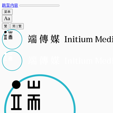
跳至内容
菜单
繁
简
|
繁