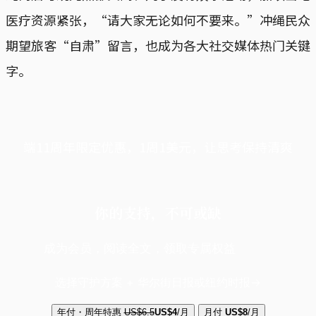
医疗资源紧张，“请大家无论如何不要来。”冲绳民众
期望旅客“自肃”留言，也成为各大社交媒体热门关键
字。
端11周年限定优惠，1周1美元，让思考保持清爽
你的支持，不可或缺
成为会员，阅读全文，领取专属权益
选择守护方案 + 华尔街日报或纽约时报
年付・周年特惠
US$6.5
US$4
/月
月付
US$8
/月