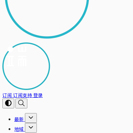
订阅
订阅支持
登录
最新
地域