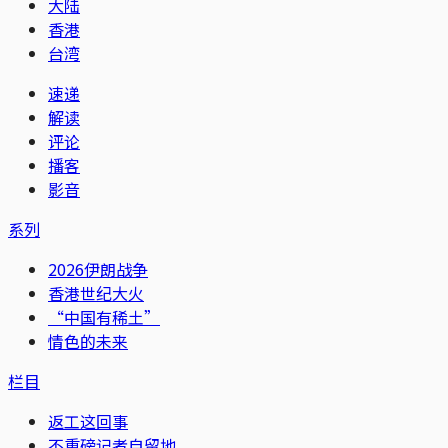
大陆
香港
台湾
速递
解读
评论
播客
影音
系列
2026伊朗战争
香港世纪大火
“中国有稀土”
情色的未来
栏目
返工这回事
不重磅记者自留地