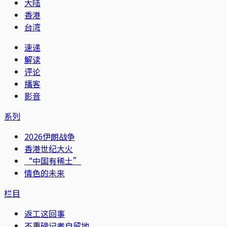
大陆
香港
台湾
速递
解读
评论
播客
影音
系列
2026伊朗战争
香港世纪大火
“中国有稀土”
情色的未来
栏目
返工这回事
不重磅记者自留地