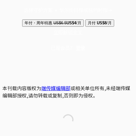
选择守护方案 + 华尔街日报或纽约时报
年付・周年特惠
US$6.5
US$4
/月
月付
US$8
/月
立即解锁全文
已是会员？
登录
本刊载内容版权为
端传媒编辑部
或相关单位所有,未经端传媒
编辑部授权,请勿转载或复制,否则即为侵权。