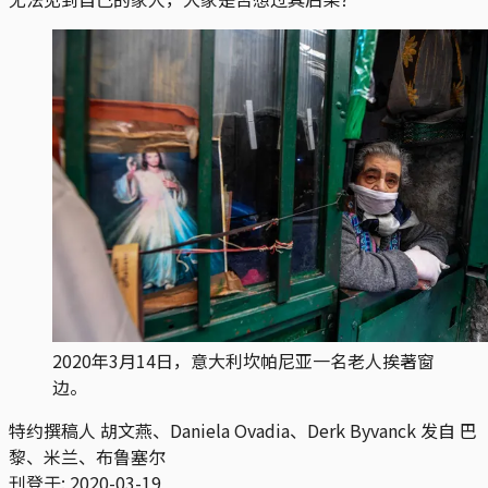
2020年3月14日，意大利坎帕尼亚一名老人挨著窗
边。
特约撰稿人 胡文燕、Daniela Ovadia、Derk Byvanck 发自 巴
黎、米兰、布鲁塞尔
刊登于:
2020-03-19