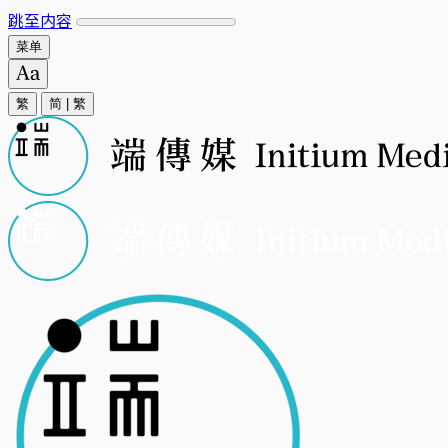
跳至内容
菜单
繁
简
|
繁